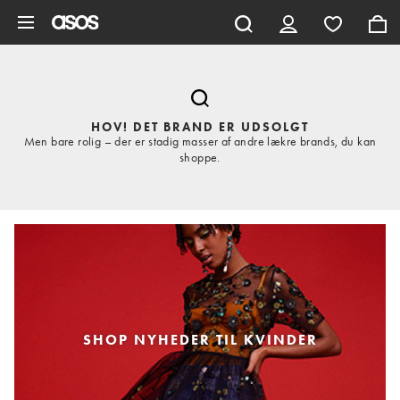
Gå til hovedindhold
HOV! DET BRAND ER UDSOLGT
Men bare rolig – der er stadig masser af andre lækre brands, du kan
shoppe.
SHOP NYHEDER TIL KVINDER