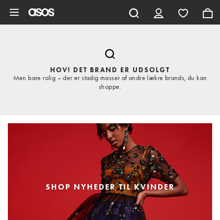
Gå til hovedindhold
HOV! DET BRAND ER UDSOLGT
Men bare rolig – der er stadig masser af andre lækre brands, du kan
shoppe.
SHOP NYHEDER TIL KVINDER