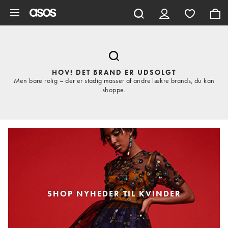
Gå til hovedindhold
HOV! DET BRAND ER UDSOLGT
Men bare rolig – der er stadig masser af andre lækre brands, du kan
shoppe.
SHOP NYHEDER TIL KVINDER