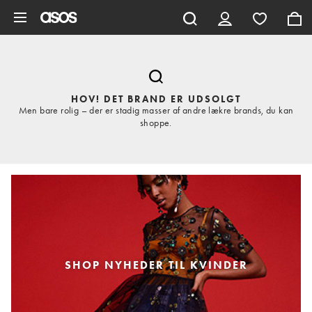
Gå til hovedindhold
HOV! DET BRAND ER UDSOLGT
Men bare rolig – der er stadig masser af andre lækre brands, du kan
shoppe.
SHOP NYHEDER TIL KVINDER