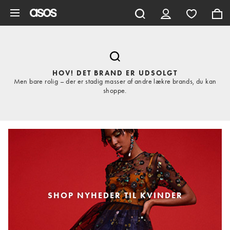
Gå til hovedindhold
HOV! DET BRAND ER UDSOLGT
Men bare rolig – der er stadig masser af andre lækre brands, du kan
shoppe.
SHOP NYHEDER TIL KVINDER