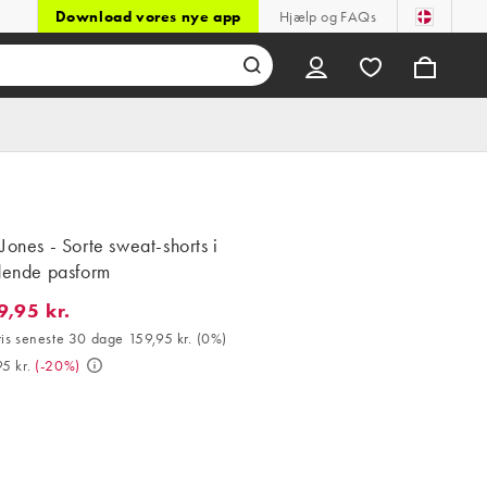
Download vores nye app
Hjælp og FAQs
Jones - Sorte sweat-shorts i
ddende pasform
9,95 kr.
5 kr.. Bedste pris seneste 30 dage 159,95 kr. (0%). Var 199,95 kr.
ris seneste 30 dage 159,95 kr.
(
0%
)
5 kr.
(
-20%
)