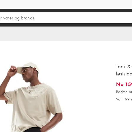
Jack & 
løstsi
Nu 15
Nu 159,9
Bedste p
Var 199,9