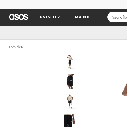
Gå til hovedindhold
KVINDER
MÆND
Forsiden