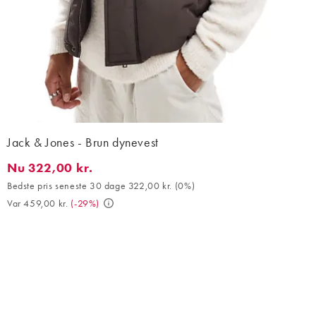
Jack & Jones - Brun dynevest
Nu 322,00 kr.
Nu 322,00 kr.. Bedste pris seneste 30 dage 322,00 kr. (0%). Var 
Bedste pris seneste 30 dage 322,00 kr.
(
0%
)
Var 459,00 kr.
(
-29%
)