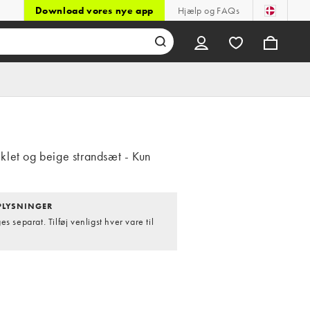
Download vores nye app
Hjælp og FAQs
let og beige strandsæt - Kun
LYSNINGER
s separat. Tilføj venligst hver vare til