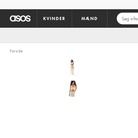
Gå til hovedindhold
KVINDER
MÆND
Forside