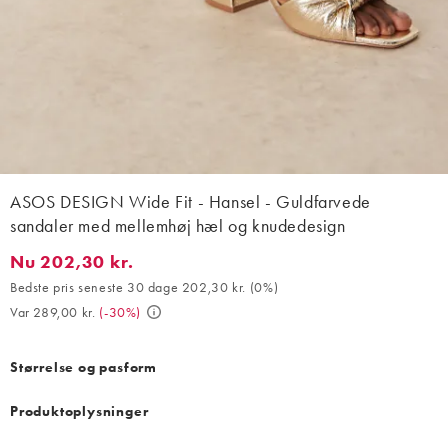
ASOS DESIGN Wide Fit - Hansel - Guldfarvede
sandaler med mellemhøj hæl og knudedesign
Nu 202,30 kr.
Nu 202,30 kr.. Bedste pris seneste 30 dage 202,30 kr. (0%). Var
Bedste pris seneste 30 dage 202,30 kr.
(
0%
)
Var 289,00 kr.
(
-30%
)
Størrelse og pasform
Produktoplysninger