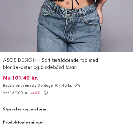
ASOS DESIGN - Sort tætsiddende top med
blondekanter og bindebånd foran
Nu 101,40 kr.
Nu 101,40 kr.. Bedste pris seneste 30 dage 101,40 kr. (0%). Var 
Bedste pris seneste 30 dage 101,40 kr.
(
0%
)
Var 169,00 kr.
(
-40%
)
Størrelse og pasform
Produktoplysninger