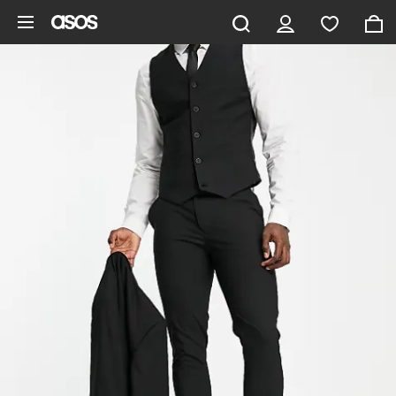
Gå til hovedindhold