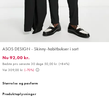
ASOS DESIGN - Skinny-habitbukser i sort
Nu 92,00 kr.
Nu 92,00 kr.. Bedste pris seneste 30 dage 50,00 kr. (+84%). Var
Bedste pris seneste 30 dage 50,00 kr.
(
+84%
)
Var 309,00 kr.
(
-70%
)
Størrelse og pasform
Produktoplysninger