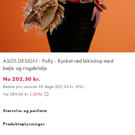
ASOS DESIGN - Polly - Rynket rød bikinitop med
bøjle og ringdetalje
Nu 202,30 kr.
Nu 202,30 kr.. Bedste pris seneste 30 dage 202,30 kr. (0%). Var
Bedste pris seneste 30 dage 202,30 kr.
(
0%
)
Var 289,00 kr.
(
-30%
)
Størrelse og pasform
Produktoplysninger