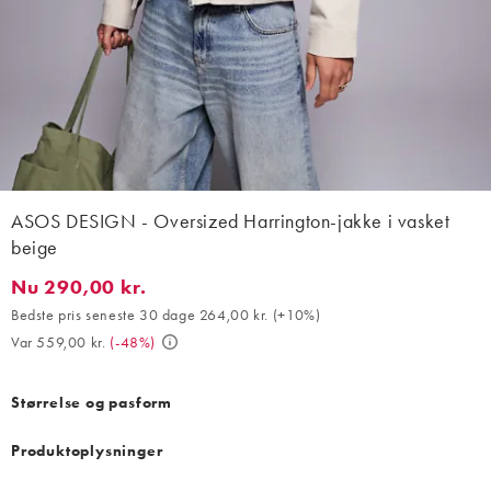
ASOS DESIGN - Oversized Harrington-jakke i vasket
beige
Nu 290,00 kr.
Nu 290,00 kr.. Bedste pris seneste 30 dage 264,00 kr. (+10%). V
Bedste pris seneste 30 dage 264,00 kr.
(
+10%
)
Var 559,00 kr.
(
-48%
)
Størrelse og pasform
Produktoplysninger