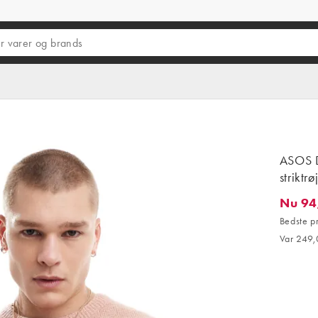
ASOS D
striktrø
Nu 94
Nu 94,62
Bedste p
Var 249,