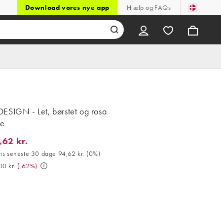
Download vores nye app
Hjælp og FAQs
ESIGN - Let, børstet og rosa
je
,62 kr.
 kr.. Bedste pris seneste 30 dage 94,62 kr. (0%). Var 249,00 kr.. 
ris seneste 30 dage 94,62 kr.
(
0%
)
00 kr.
(
-62%
)