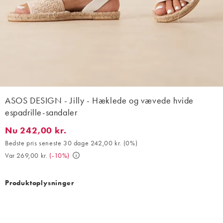
ASOS DESIGN - Jilly - Hæklede og vævede hvide
espadrille-sandaler
Nu 242,00 kr.
Nu 242,00 kr.. Bedste pris seneste 30 dage 242,00 kr. (0%). Var 
Bedste pris seneste 30 dage 242,00 kr.
(
0%
)
Var 269,00 kr.
(
-10%
)
Produktoplysninger