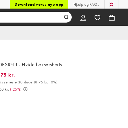
Download vores nye app
Hjælp og FAQs
ESIGN - Hvide boksershorts
75 kr.
 kr.. Bedste pris seneste 30 dage 81,75 kr. (0%). Var 109,00 kr.. 
ris seneste 30 dage 81,75 kr.
(
0%
)
00 kr.
(
-25%
)