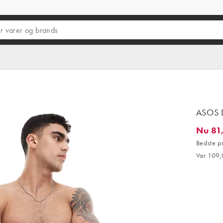
ASOS D
Nu 81,
Nu 81,75
Bedste p
Var 109,