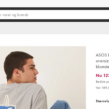
ASOS D
oversi
blomste
Nu 12
Nu 122,8
Bedste p
Var 189,0
Størrel