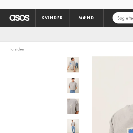
Gå til hovedindhold
KVINDER
MÆND
Forsiden