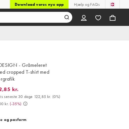
Download vores nye app
Hjælp og FAQs
ESIGN - Gråmeleret
zed cropped T-shirt med
rgrafik
2,85 kr.
5 kr.. Bedste pris seneste 30 dage 122,85 kr. (0%). Var 189,00 kr.
ris seneste 30 dage 122,85 kr.
(
0%
)
0 kr.
(
-35%
)
se og pasform