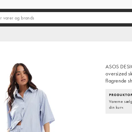
ASOS DESIG
oversized s
flagrende sh
PRODUKTOP
Varerne sælge
din kurv.