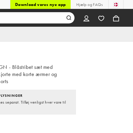
Download vores nye app
Hjælp og FAQs
N - Blåstribet sæt med
kjorte med korte ærmer og
orts
LYSNINGER
s separat. Tilføj venligst hver vare til