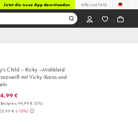
Jetzt die neue App downloaden
Hilfe und FAQ
's Child – Ricky –Midikleid
warzweiß mit Vichy-Karos und
eln
94,99 €
4,99 €. 30-Tage-Bestpreis 94,99 € (0%). Vorher 105,99 €. (-10%)
Bestpreis 94,99 €
(
0%
)
05,99 €
(
-10%
)