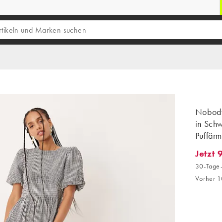
Nobody
in Sch
Puffärm
Jetzt 
Jetzt 9
30-Tage-
Vorher 1