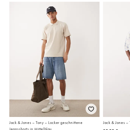
Jack & Jones – Tony – Locker geschnittene
Jack & Jones – 
Jeansshorts in Mittelblau