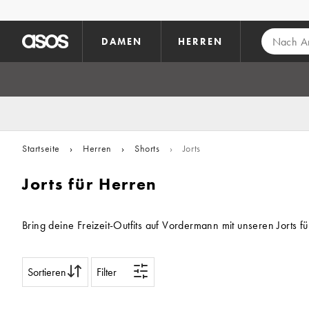
Zum Hauptinhalt überspringen
DAMEN
HERREN
Startseite
›
Herren
›
Shorts
›
Jorts
Jorts für Herren
Bring deine Freizeit-Outfits auf Vordermann mit unseren Jorts
Sortieren
Filter