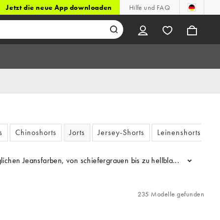
Jetzt die neue App downloaden
Hilfe und FAQ
s
Chinoshorts
Jorts
Jersey-Shorts
Leinenshorts
öglichen Jeansfarben, von schiefergrauen bis zu hellblauen Waschun
...
235 Modelle gefunden