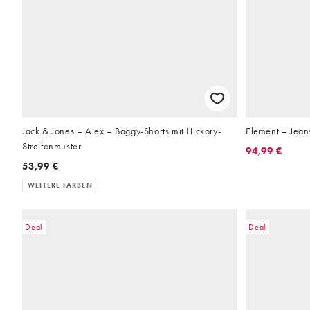
Jack & Jones – Alex – Baggy-Shorts mit Hickory-
Element – Jeans
Streifenmuster
94,99 €
53,99 €
WEITERE FARBEN
Deal
Deal