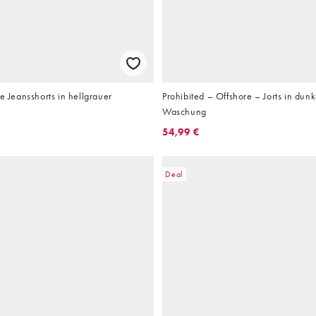
te Jeansshorts in hellgrauer
Prohibited – Offshore – Jorts in dun
Waschung
54,99 €
Deal