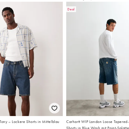
Deal
Tony – Lockere Shorts in Mittelblau
Carhartt WIP Landon Loose Tapered-
Shorts in Blue Wash mit Paint-Splatte