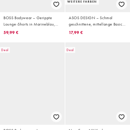
WEITERE FARBEN
BOSS Bodywear – Gerippte
ASOS DESIGN – Schmal
Lounge-Shorts in Marineblau,
geschnittene, mittellange Basic-
Kombiteil
Shorts aus Jersey in Marineblau
59,99 €
17,99 €
Deal
Deal