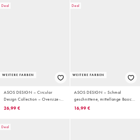
Deal
Deal
WEITERE FARBEN
WEITERE FARBEN
ASOS DESIGN – Circular
ASOS DESIGN – Schmal
Design Collection – Oversize-
geschnittene, mittellange Basic-
Shorts aus Jersey in Beige mit
Shorts aus Jersey in Anthrazit
26,99 €
16,99 €
Bundfalten
Deal