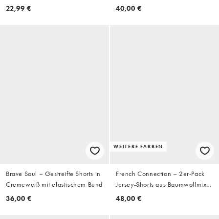
in Schwarz
in Schwarz
22,99 €
40,00 €
WEITERE FARBEN
Brave Soul – Gestreifte Shorts in
French Connection – 2er-Pack
Cremeweiß mit elastischem Bund
Jersey-Shorts aus Baumwollmix
in Marineblau
36,00 €
48,00 €