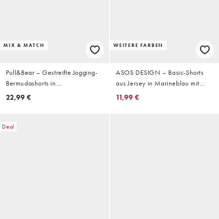
MIX & MATCH
WEITERE FARBEN
Pull&Bear – Gestreifte Jogging-
ASOS DESIGN – Basic-Shorts
Bermudashorts in
aus Jersey in Marineblau mit
Weiß/Marineblau
Oversize-Schnitt, Kombiteil
22,99 €
11,99 €
Deal