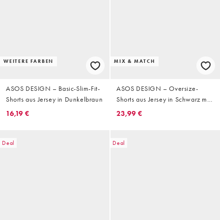
WEITERE FARBEN
MIX & MATCH
ASOS DESIGN – Basic-Slim-Fit-
ASOS DESIGN – Oversize-
Shorts aus Jersey in Dunkelbraun
Shorts aus Jersey in Schwarz mit
Biesen
16,19 €
23,99 €
Deal
Deal