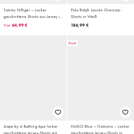
Tommy Hilfiger – Locker
Polo Ralph Lauren Oversize-
geschnittene Shorts aus Jersey in
Shorts in Weiß
Marineblau mit Flaggenlogo
Von
64,99 €
186,99 €
Deal
Aape by A Bathing Ape locker
HUGO Blue – Nomario – Locker
geschnittene Jersey-Shorts mit
geschnittene Jersey-Shorts in