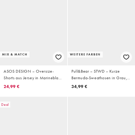
MIX & MATCH
WEITERE FARBEN
ASOS DESIGN – Oversize-
Pull&Bear – STWD – Kurze
Shorts aus Jersey in Marineblau
Bermuda-Sweathosen in Grau,
mit Biesen
2er-Pack
24,99 €
34,99 €
Deal