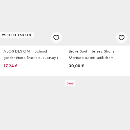
WEITERE FARBEN
ASOS DESIGN – Schmal
Brave Soul – Jersey-Shorts in
geschnittene Shorts aus Jersey in
Marineblau mit seitlichem
Khaki mit Waffelstruktur und
Streifen und Tunnelzug
17,24 €
30,00 €
Biesen
Deal