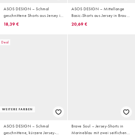
ASOS DESIGN – Schmal
ASOS DESIGN – Mittellange
geschnittene Shorts aus Jersey in
Basic-Shorts aus Jersey in Braun
Marineblau mit Waffelstruktur
mit Oversize-Passform
18,39 €
20,69 €
und Biesen
Deal
WEITERE FARBEN
ASOS DESIGN – Schmal
Brave Soul – Jersey-Shorts in
geschnittene, kürzere Jersey-
Marineblau mit zwei seitlichen