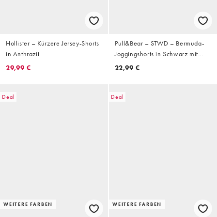
Hollister – Kürzere Jersey-Shorts
Pull&Bear – STWD – Bermuda-
in Anthrazit
Joggingshorts in Schwarz mit
Nähten
29,99 €
22,99 €
Deal
Deal
WEITERE FARBEN
WEITERE FARBEN