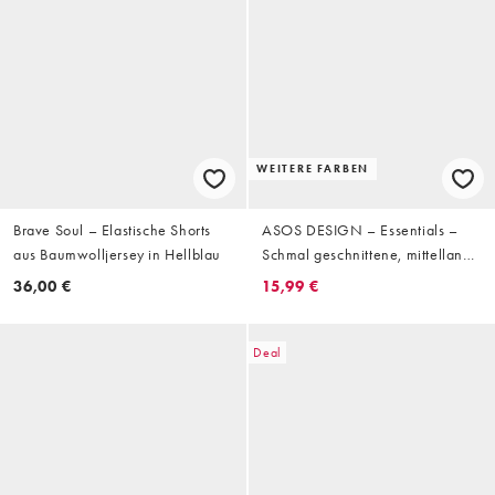
WEITERE FARBEN
Brave Soul – Elastische Shorts
ASOS DESIGN – Essentials –
aus Baumwolljersey in Hellblau
Schmal geschnittene, mittellange
Shorts aus Jersey in Braun,
36,00 €
15,99 €
Kombiteil
Deal