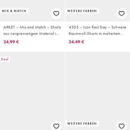
MIX & MATCH
WEITERE FARBEN
ARKET – Mix and Match – Shorts
4505 – Icon Rest Day – Schwere
aus neoprenartigem Material in
Baumwoll-Shorts in meliertem
Grau
Hellgrau, 440 g/m², 18 cm
24,99 €
24,49 €
Schrittlänge
Deal
WEITERE FARBEN