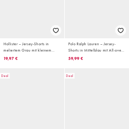
Hollister – Jersey-Shorts in
Polo Ralph Lauren – Jersey-
meliertem Grau mit kleinem
Shorts in Mittelblau mit All-over-
Grafikprint
Logoprint
19,97 €
59,99 €
Deal
Deal