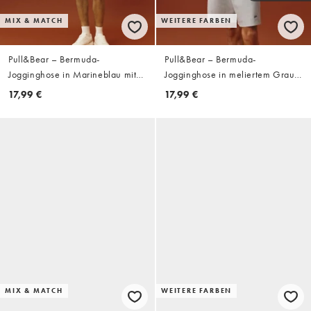
MIX & MATCH
WEITERE FARBEN
Pull&Bear – Bermuda-
Pull&Bear – Bermuda-
Jogginghose in Marineblau mit
Jogginghose in meliertem Grau
Logo
mit Logo
17,99 €
17,99 €
MIX & MATCH
WEITERE FARBEN