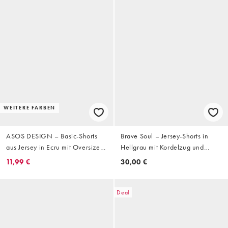
WEITERE FARBEN
ASOS DESIGN – Basic-Shorts
Brave Soul – Jersey-Shorts in
aus Jersey in Ecru mit Oversize-
Hellgrau mit Kordelzug und
Schnitt
seitlichem Streifen
11,99 €
30,00 €
Deal