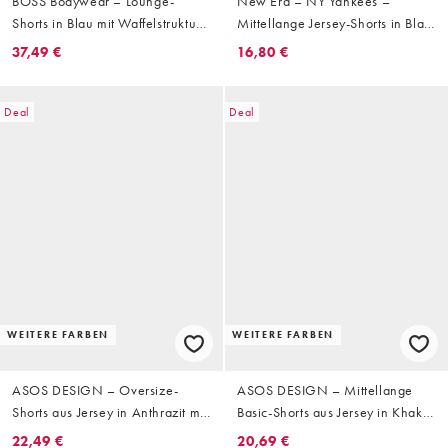
BOSS Bodywear – Lounge-
New Era – NY Yankees –
Shorts in Blau mit Waffelstruktur,
Mittellange Jersey-Shorts in Blau
Kombiteil
mit Logo
37,49 €
16,80 €
Deal
Deal
WEITERE FARBEN
WEITERE FARBEN
ASOS DESIGN – Oversize-
ASOS DESIGN – Mittellange
Shorts aus Jersey in Anthrazit mit
Basic-Shorts aus Jersey in Khaki
Gesäßtasche
mit Oversize-Schnitt
22,49 €
20,69 €