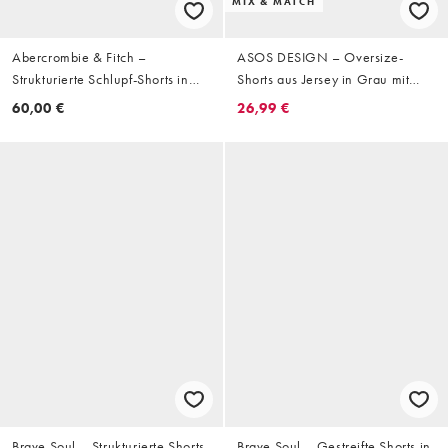
MIX & MATCH
Abercrombie & Fitch –
ASOS DESIGN – Oversize-
Strukturierte Schlupf-Shorts in
Shorts aus Jersey in Grau mit
Weiß, 6 Zoll Schrittlänge
Biesen
60,00 €
26,99 €
Brave Soul – Strukturierte Shorts
Brave Soul – Gestreifte Shorts in