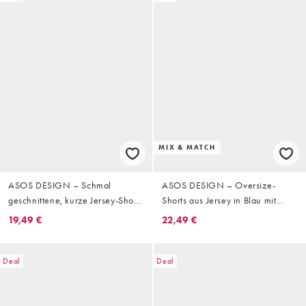
MIX & MATCH
ASOS DESIGN – Schmal
ASOS DESIGN – Oversize-
geschnittene, kurze Jersey-Shorts
Shorts aus Jersey in Blau mit
in Steinbeige mit strukturierten
Tasche hinten
19,49 €
22,49 €
Streifen
Deal
Deal