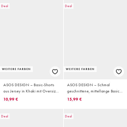
Deal
Deal
WEITERE FARBEN
WEITERE FARBEN
ASOS DESIGN – Basic-Shorts
ASOS DESIGN – Schmal
aus Jersey in Khaki mit Oversize-
geschnittene, mittellange Basic-
Schnitt, Kombiteil
Shorts aus Jersey in Ecru
10,99 €
15,99 €
Deal
Deal