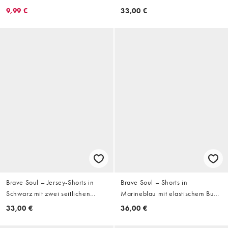
Shorts in Marineblau mit
Streifen
9,99 €
33,00 €
kontrastierender seitlicher
Paspelierung
Brave Soul – Jersey-Shorts in
Brave Soul – Shorts in
Schwarz mit zwei seitlichen
Marineblau mit elastischem Bund
Streifen
und aufgesetzten Taschen
33,00 €
36,00 €