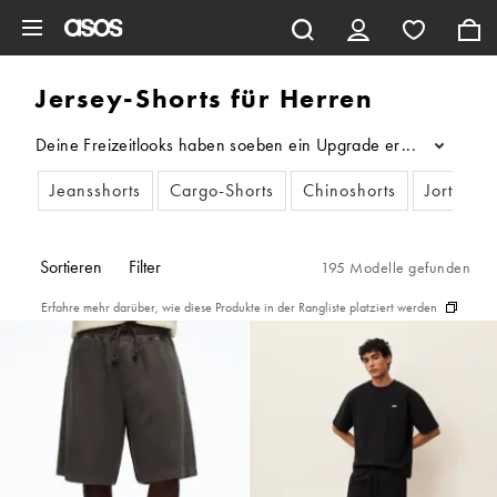
Zum Hauptinhalt überspringen
Jersey-Shorts für Herren
Deine Freizeitlooks haben soeben ein Upgrade erhalten. Ob sch
...
Jeansshorts
Cargo-Shorts
Chinoshorts
Jorts
Sortieren
Filter
195 Modelle gefunden
Erfahre mehr darüber, wie diese Produkte in der Rangliste platziert werden