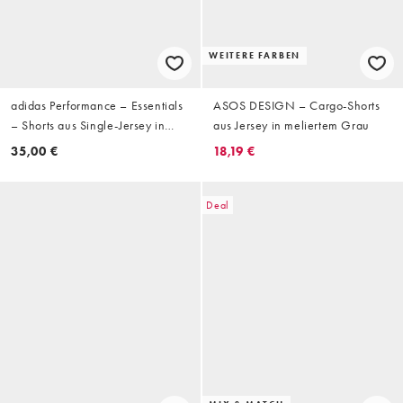
WEITERE FARBEN
adidas Performance – Essentials
ASOS DESIGN – Cargo-Shorts
– Shorts aus Single-Jersey in
aus Jersey in meliertem Grau
Schwarz/Weiß mit den 3
35,00 €
18,19 €
Streifen
Deal