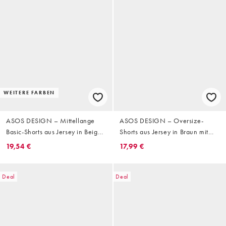
WEITERE FARBEN
ASOS DESIGN – Mittellange
ASOS DESIGN – Oversize-
Basic-Shorts aus Jersey in Beige
Shorts aus Jersey in Braun mit
mit Oversize-Schnitt
Waffelstruktur und kurzem
19,54 €
17,99 €
Schnitt
Deal
Deal