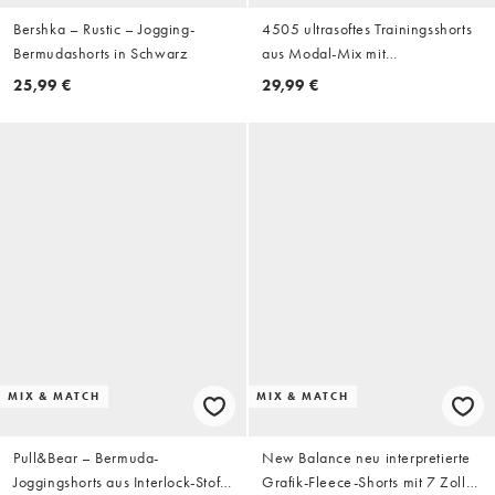
Bershka – Rustic – Jogging-
4505 ultrasoftes Trainingsshorts
Bermudashorts in Schwarz
aus Modal-Mix mit
Reißverschlusstaschen in Grau
25,99 €
29,99 €
meliert
MIX & MATCH
MIX & MATCH
Pull&Bear – Bermuda-
New Balance neu interpretierte
Joggingshorts aus Interlock-Stoff
Grafik-Fleece-Shorts mit 7 Zoll