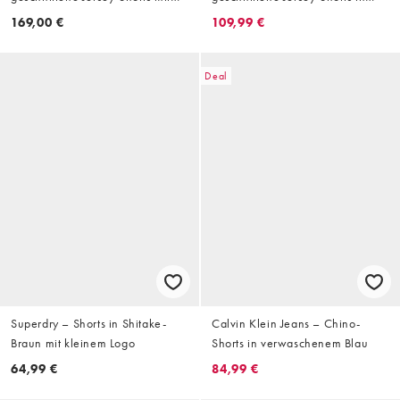
Motocross-Design in Schwarz mit
Schwarz
169,00 €
109,99 €
Taschen im Military-Muster
Deal
Superdry – Shorts in Shitake-
Calvin Klein Jeans – Chino-
Braun mit kleinem Logo
Shorts in verwaschenem Blau
64,99 €
84,99 €