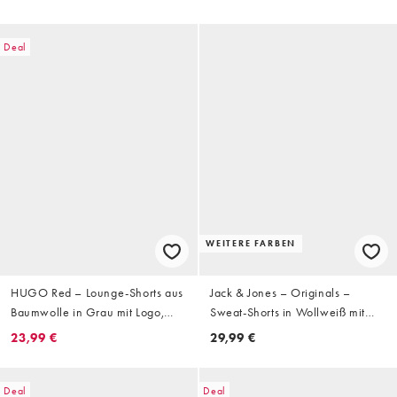
Deal
WEITERE FARBEN
HUGO Red – Lounge-Shorts aus
Jack & Jones – Originals –
Baumwolle in Grau mit Logo,
Sweat-Shorts in Wollweiß mit
Kombiteil
Logo
23,99 €
29,99 €
Deal
Deal