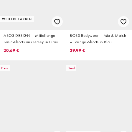
WEITERE FARBEN
ASOS DESIGN – Mittellange
BOSS Bodywear – Mix & Match
Basic-Shorts aus Jersey in Grau
– Lounge-Shorts in Blau
mit Oversize-Schnitt
20,69 €
39,99 €
Deal
Deal