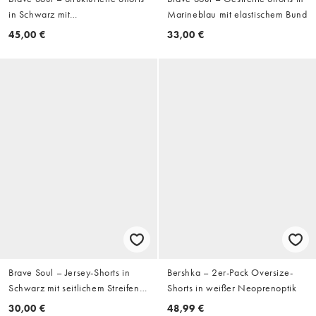
in Schwarz mit
Marineblau mit elastischem Bund
Reißverschlusstasche und
45,00 €
33,00 €
Kordelzug
Brave Soul – Jersey-Shorts in
Bershka – 2er-Pack Oversize-
Schwarz mit seitlichem Streifen
Shorts in weißer Neoprenoptik
und Tunnelzug
30,00 €
48,99 €