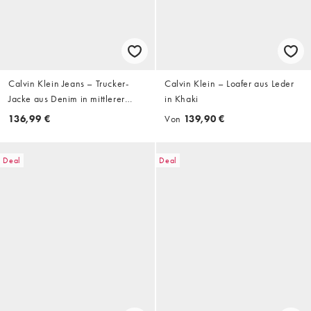
Calvin Klein Jeans – Trucker-
Calvin Klein – Loafer aus Leder
Jacke aus Denim in mittlerer
in Khaki
Waschung
136,99 €
Von
139,90 €
Deal
Deal