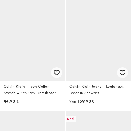
Calvin Klein – Icon Cotton
Calvin Klein Jeans – Loafer aus
Stretch – 3er-Pack Unterhosen in
Leder in Schwarz
Triple-Schwarz
44,90 €
Von
159,90 €
Deal