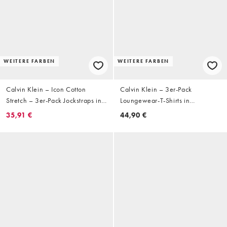
WEITERE FARBEN
WEITERE FARBEN
Calvin Klein – Icon Cotton
Calvin Klein – 3er-Pack
Stretch – 3er-Pack Jockstraps in
Loungewear-T-Shirts in
Schwarz
Weiß/Schwarz/Grau
35,91 €
44,90 €