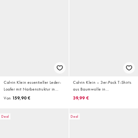
Calvin Klein essentieller Leder-
Calvin Klein – 3er-Pack T-Shirts
Loafer mit Narbenstruktur in
aus Baumwolle in
Schwarz
Weiß/Blau/Grau
Von
159,90 €
39,99 €
Deal
Deal