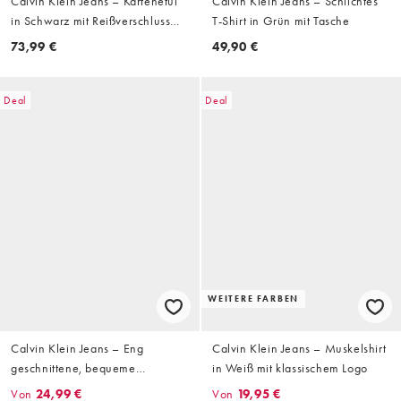
Calvin Klein Jeans – Kartenetui
Calvin Klein Jeans – Schlichtes
in Schwarz mit Reißverschluss
T-Shirt in Grün mit Tasche
und Folienprägung
73,99 €
49,90 €
Deal
Deal
WEITERE FARBEN
Calvin Klein Jeans – Eng
Calvin Klein Jeans – Muskelshirt
geschnittene, bequeme
in Weiß mit klassischem Logo
Cargohose in Beige
Von
24,99 €
Von
19,95 €