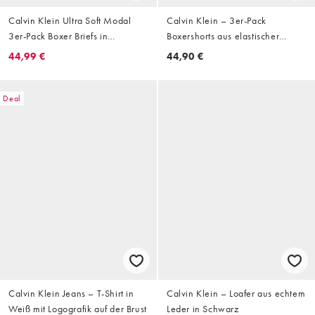
Calvin Klein Ultra Soft Modal
Calvin Klein – 3er-Pack
3er-Pack Boxer Briefs in
Boxershorts aus elastischer
Beige/Blau
Mikrofaser in Schwarz mit Bund
44,99 €
44,90 €
in verschiedenen Farben
Deal
Calvin Klein Jeans – T-Shirt in
Calvin Klein – Loafer aus echtem
Weiß mit Logografik auf der Brust
Leder in Schwarz