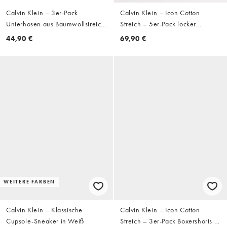
Calvin Klein – 3er-Pack
Calvin Klein – Icon Cotton
Unterhosen aus Baumwollstretch
Stretch – 5er-Pack locker
in Schwarz, Weiß und Grau mit
geschnittene Unterhosen aus
44,90 €
69,90 €
Abnähern und Logo
Stretch-Baumwolle in Schwarz
mit Logobund in Blau und Grau
WEITERE FARBEN
Calvin Klein – Klassische
Calvin Klein – Icon Cotton
Cupsole-Sneaker in Weiß
Stretch – 3er-Pack Boxershorts in