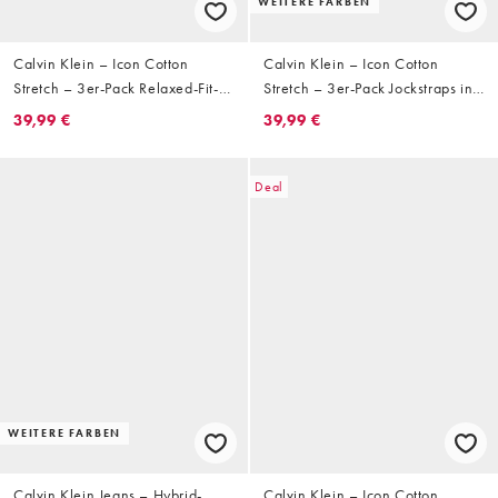
WEITERE FARBEN
Calvin Klein – Icon Cotton
Calvin Klein – Icon Cotton
Stretch – 3er-Pack Relaxed-Fit-
Stretch – 3er-Pack Jockstraps in
Trunk-Unterhosen in Schwarz
Schwarz
39,99 €
39,99 €
Deal
WEITERE FARBEN
Calvin Klein Jeans – Hybrid-
Calvin Klein – Icon Cotton