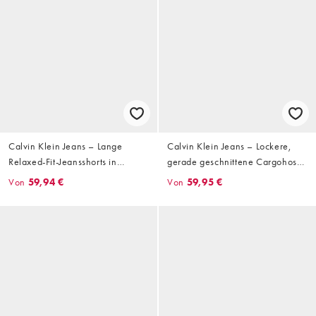
Calvin Klein Jeans – Lange
Calvin Klein Jeans – Lockere,
Relaxed-Fit-Jeansshorts in
gerade geschnittene Cargohose
hellblauer Waschung
aus Leinenmix in Wollweiß
Von
59,94 €
Von
59,95 €