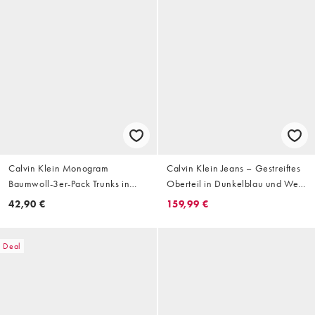
Calvin Klein Monogram
Calvin Klein Jeans – Gestreiftes
Baumwoll-3er-Pack Trunks in
Oberteil in Dunkelblau und Weiß
Schwarz/Muster/Grau
mit Monogramm-Muster und
42,90 €
159,99 €
kurzem Reißverschluss
Deal