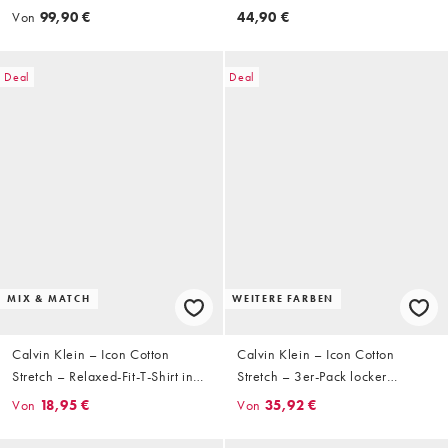
Schwarz mit Bund in
Von
99,90 €
44,90 €
verschiedenen Farben
Deal
Deal
MIX & MATCH
WEITERE FARBEN
Calvin Klein – Icon Cotton
Calvin Klein – Icon Cotton
Stretch – Relaxed-Fit-T-Shirt in
Stretch – 3er-Pack locker
Schwarz
geschnittene Unterhosen aus
Von
18,95 €
Von
35,92 €
Stretch-Baumwolle in Schwarz
mit farbigem Bund