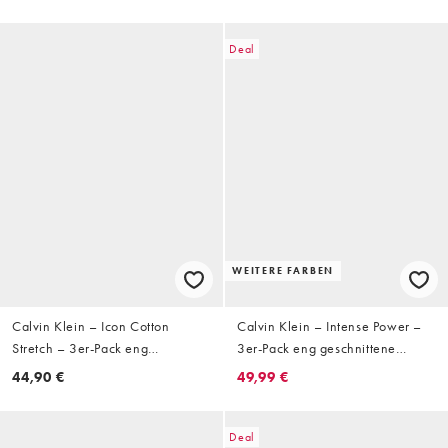
Deal
WEITERE FARBEN
Calvin Klein – Icon Cotton
Calvin Klein – Intense Power –
Stretch – 3er-Pack eng
3er-Pack eng geschnittene
geschnittene Boxershorts in
Boxershorts in Schwarz
44,90 €
49,99 €
Blautönen
Deal