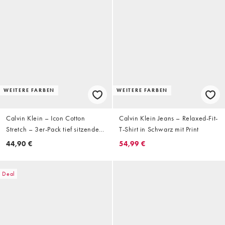
WEITERE FARBEN
WEITERE FARBEN
Calvin Klein – Icon Cotton
Calvin Klein Jeans – Relaxed-Fit-
Stretch – 3er-Pack tief sitzende
T-Shirt in Schwarz mit Print
Unterhosen in Weiß
44,90 €
54,99 €
Deal