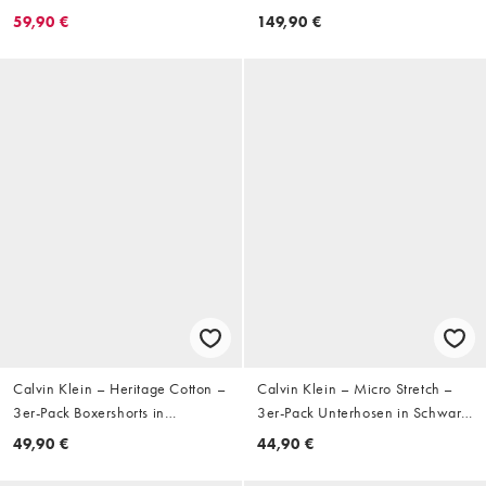
59,90 €
149,90 €
Calvin Klein – Heritage Cotton –
Calvin Klein – Micro Stretch –
3er-Pack Boxershorts in
3er-Pack Unterhosen in Schwarz
Weiß/Grau/Auster
mit niedrigem Bund
49,90 €
44,90 €