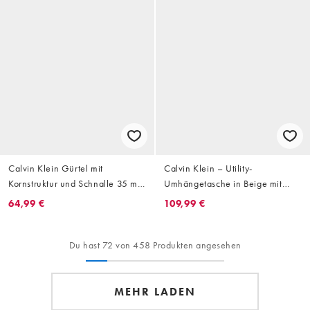
Calvin Klein Gürtel mit
Calvin Klein – Utility-
Kornstruktur und Schnalle 35 mm
Umhängetasche in Beige mit
in Schokobraun
Emblem-Print
64,99 €
109,99 €
Du hast 72 von 458 Produkten angesehen
MEHR LADEN