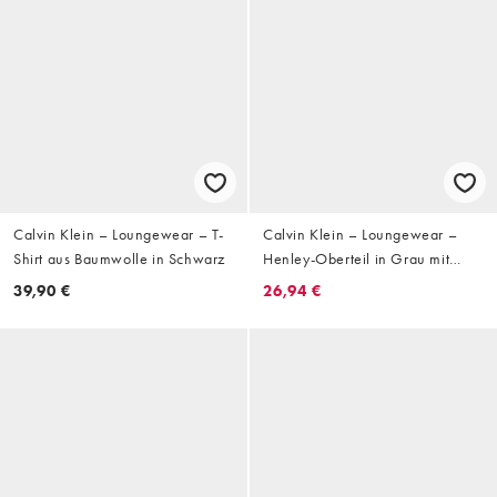
Calvin Klein – Loungewear – T-
Calvin Klein – Loungewear –
Shirt aus Baumwolle in Schwarz
Henley-Oberteil in Grau mit
Waffelstruktur, Kombiteil
39,90 €
26,94 €