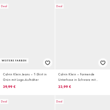
Deal
Deal
WEITERE FARBEN
Calvin Klein Jeans – T-Shirt in
Calvin Klein – Formende
Grün mit Logo-Aufnäher
Unterhose in Schwarz mit
niedrigem Bund und Emblem-
39,99 €
23,99 €
Muster
Deal
Deal