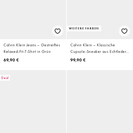
WEITERE FARBEN
Calvin Klein Jeans – Gestreiftes
Calvin Klein – Klassische
Relaxed-Fit-T-Shirt in Grün
Cupsole-Sneaker aus Echtleder
in Weiß
69,90 €
99,90 €
Deal