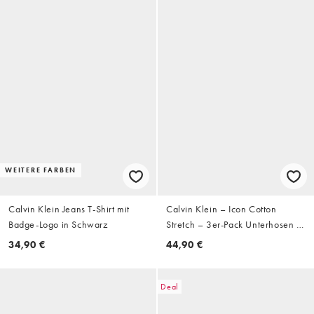
WEITERE FARBEN
Calvin Klein Jeans T-Shirt mit
Calvin Klein – Icon Cotton
Badge-Logo in Schwarz
Stretch – 3er-Pack Unterhosen in
Blau/Schwarz/Himmelblau mit
34,90 €
44,90 €
Abnähern
Deal