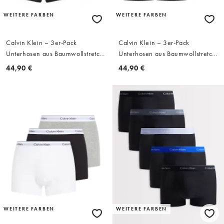
WEITERE FARBEN
WEITERE FARBEN
Calvin Klein – 3er-Pack
Calvin Klein – 3er-Pack
Unterhosen aus Baumwollstretch
Unterhosen aus Baumwollstretch
in Schwarz mit Abnähern und
in Schwarz mit Abnähern und
44,90 €
44,90 €
Logo
Logo
WEITERE FARBEN
WEITERE FARBEN