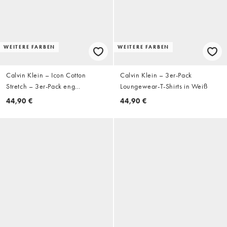
WEITERE FARBEN
WEITERE FARBEN
Calvin Klein – Icon Cotton
Calvin Klein – 3er-Pack
Stretch – 3er-Pack eng
Loungewear-T-Shirts in Weiß
geschnittene Hüftslips in
44,90 €
44,90 €
Schwarz/Grau/Rot