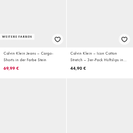
WEITERE FARBEN
Calvin Klein Jeans – Cargo-
Calvin Klein – Icon Cotton
Shorts in der Farbe Stein
Stretch – 3er-Pack Hüftslips in
Schwarz mit Bund in
69,99 €
44,90 €
verschiedenen Farben