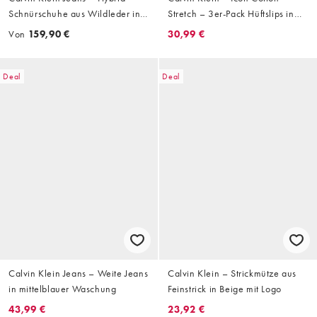
Schnürschuhe aus Wildleder in
Stretch – 3er-Pack Hüftslips in
Beige mit dicker Sohle
Schwarz mit Bund in
Von
159,90 €
30,99 €
verschiedenen Farben
Deal
Deal
Calvin Klein Jeans – Weite Jeans
Calvin Klein – Strickmütze aus
in mittelblauer Waschung
Feinstrick in Beige mit Logo
43,99 €
23,92 €