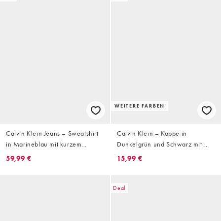
WEITERE FARBEN
Calvin Klein Jeans – Sweatshirt
Calvin Klein – Kappe in
in Marineblau mit kurzem
Dunkelgrün und Schwarz mit
Reißverschluss und mittigem
Grafikprint
59,99 €
15,99 €
Streifendetail im
Blockfarbendesign
Deal