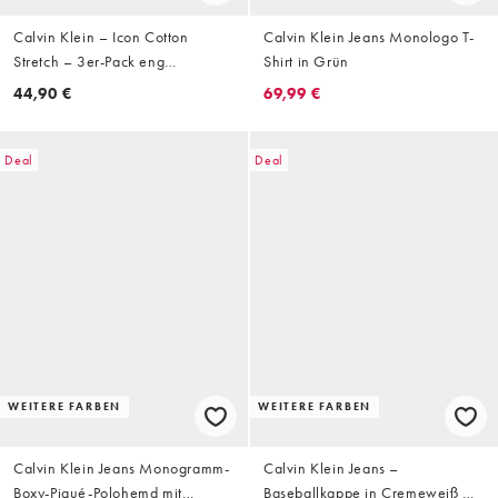
Calvin Klein – Icon Cotton
Calvin Klein Jeans Monologo T-
Stretch – 3er-Pack eng
Shirt in Grün
geschnittene Hüftslips in
44,90 €
69,99 €
Schwarz
Deal
Deal
WEITERE FARBEN
WEITERE FARBEN
Calvin Klein Jeans Monogramm-
Calvin Klein Jeans –
Boxy-Piqué-Polohemd mit
Baseballkappe in Cremeweiß mit