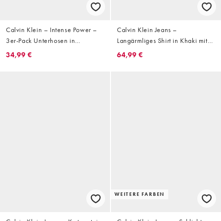
Calvin Klein – Intense Power –
Calvin Klein Jeans –
3er-Pack Unterhosen in
Langärmliges Shirt in Khaki mit
Grau/Aqua/Schwarz
Aufnäher und Waffelstruktur
34,99 €
64,99 €
WEITERE FARBEN