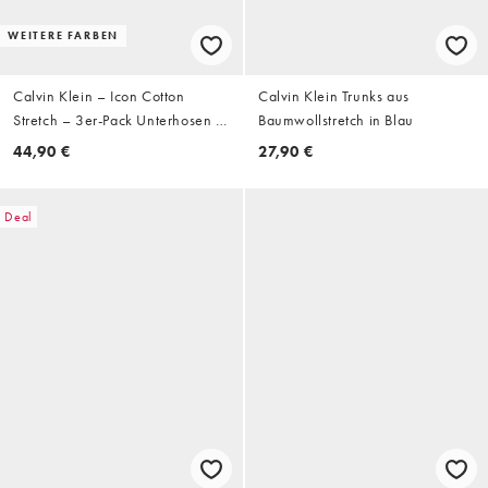
WEITERE FARBEN
Calvin Klein – Icon Cotton
Calvin Klein Trunks aus
Stretch – 3er-Pack Unterhosen in
Baumwollstretch in Blau
Triple-Schwarz mit niedrigem
44,90 €
27,90 €
Bund
Deal