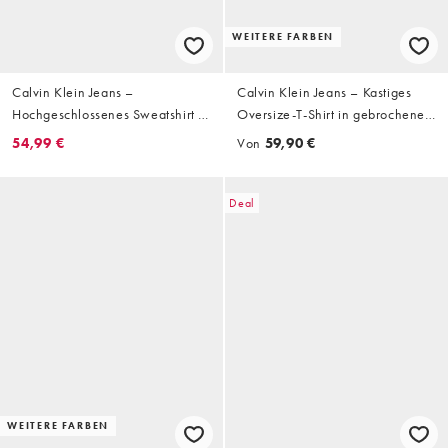
WEITERE FARBEN
Calvin Klein Jeans –
Calvin Klein Jeans – Kastiges
Hochgeschlossenes Sweatshirt in
Oversize-T-Shirt in gebrochenem
Marineblau mit Logos und
Weiß mit Monogramm-Logo
54,99 €
Von
59,90 €
kurzem Reißverschluss
Deal
WEITERE FARBEN