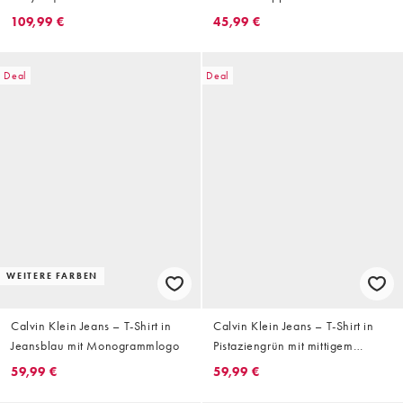
Schriftzug-Logo in Dunkelblau
silberfarbener Logo-Stickerei
109,99 €
45,99 €
Deal
Deal
WEITERE FARBEN
Calvin Klein Jeans – T-Shirt in
Calvin Klein Jeans – T-Shirt in
Jeansblau mit Monogrammlogo
Pistaziengrün mit mittigem
Schriftzug
59,99 €
59,99 €