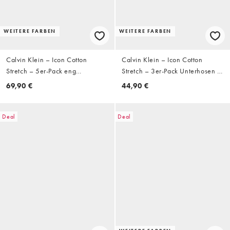
WEITERE FARBEN
WEITERE FARBEN
Calvin Klein – Icon Cotton
Calvin Klein – Icon Cotton
Stretch – 5er-Pack eng
Stretch – 3er-Pack Unterhosen in
geschnittene Boxershorts in
Schwarz mit niedrigem Bund
69,90 €
44,90 €
Schwarz/Weiß/Grau
Deal
Deal