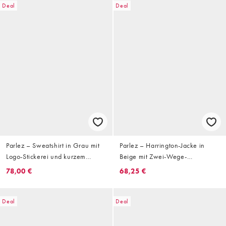
Deal
Deal
Parlez – Sweatshirt in Grau mit
Parlez – Harrington-Jacke in
Logo-Stickerei und kurzem
Beige mit Zwei-Wege-
Reißverschluss
Reißverschluss, Kragen und
78,00 €
68,25 €
Fleece-Innenfutter
Deal
Deal