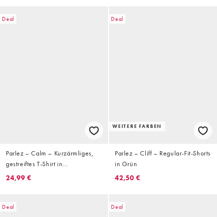
Deal
Deal
WEITERE FARBEN
Parlez – Calm – Kurzärmliges,
Parlez – Cliff – Regular-Fit-Shorts
gestreiftes T-Shirt in
in Grün
Cremeweiß/Blau
24,99 €
42,50 €
Deal
Deal