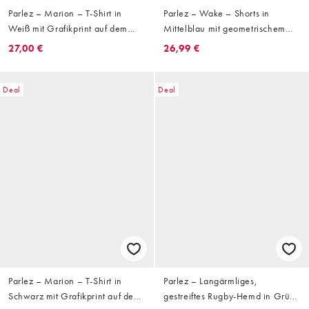
Parlez – Marion – T-Shirt in
Parlez – Wake – Shorts in
Weiß mit Grafikprint auf dem
Mittelblau mit geometrischem
Rücken
Muster, Kombiteil
27,00 €
26,99 €
Deal
Deal
Parlez – Marion – T-Shirt in
Parlez – Langärmliges,
Schwarz mit Grafikprint auf dem
gestreiftes Rugby-Hemd in Grün-