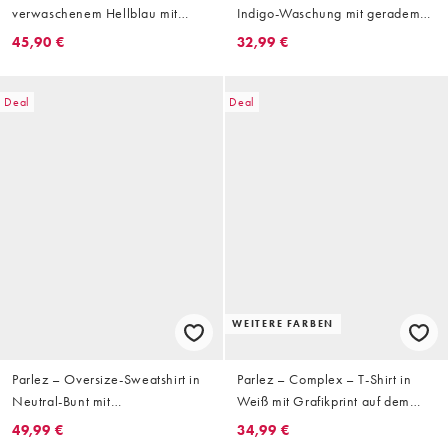
verwaschenem Hellblau mit
Indigo-Waschung mit geradem
Bindegürtel
Bein
45,90 €
32,99 €
Deal
Deal
WEITERE FARBEN
Parlez – Oversize-Sweatshirt in
Parlez – Complex – T-Shirt in
Neutral-Bunt mit
Weiß mit Grafikprint auf dem
Rundhalsausschnitt und
Rücken
49,99 €
34,99 €
Farbblock-Panel mit Logo