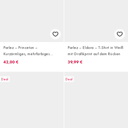
Parlez – Princeton –
Parlez – Eldora – T-Shirt in Weiß
Kurzärmliges, mehrfarbiges
mit Grafikprint auf dem Rücken
Polohemd
42,00 €
39,99 €
Deal
Deal