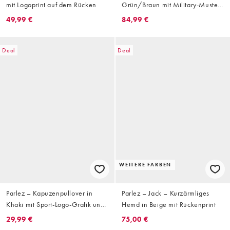
mit Logoprint auf dem Rücken
Grün/Braun mit Military-Muster
und Logo
49,99 €
84,99 €
Deal
Deal
WEITERE FARBEN
Parlez – Kapuzenpullover in
Parlez – Jack – Kurzärmliges
Khaki mit Sport-Logo-Grafik und
Hemd in Beige mit Rückenprint
Rückenprint im
29,99 €
75,00 €
Siebdruckverfahren