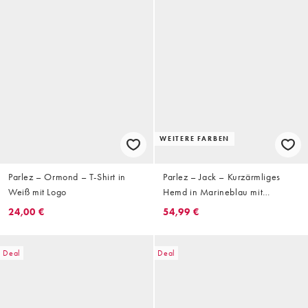
WEITERE FARBEN
Parlez – Ormond – T-Shirt in
Parlez – Jack – Kurzärmliges
Weiß mit Logo
Hemd in Marineblau mit
Rückenprint
24,00 €
54,99 €
Deal
Deal