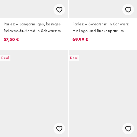
Parlez – Langärmliges, kastiges
Parlez – Sweatshirt in Schwarz
Relaxed-fit-Hemd in Schwarz mit
mit Logo und Rückenprint im
Logo
Siebdruckverfahren
57,50 €
69,99 €
Deal
Deal