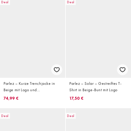
Deal
Deal
Parlez – Kurze Trenchjacke in
Parlez – Solar – Gestreiftes T-
Beige mit Logo und
Shirt in Beige-Bunt mit Logo
durchgehender Knopfleiste
74,99 €
17,50 €
Deal
Deal