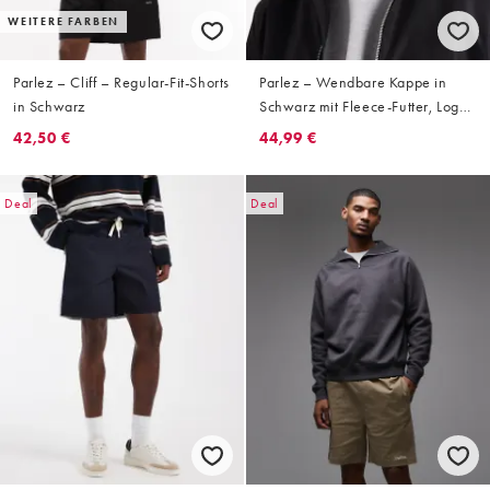
WEITERE FARBEN
Parlez – Cliff – Regular-Fit-Shorts
Parlez – Wendbare Kappe in
in Schwarz
Schwarz mit Fleece-Futter, Logo
und Ohrenklappen
42,50 €
44,99 €
Deal
Deal