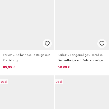
Parlez – Ballonhose in Beige mit
Parlez – Langärmliges Hemd in
Kordelzug
Dunkelbeige mit Bahnendesign
und Logo
89,99 €
59,99 €
Deal
Deal