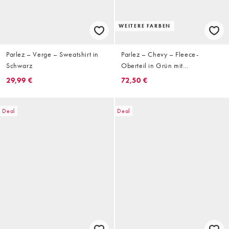
WEITERE FARBEN
Parlez – Verge – Sweatshirt in
Parlez – Chevy – Fleece-
Schwarz
Oberteil in Grün mit
Wirbelmuster und kurzem
29,99 €
72,50 €
Reißverschluss
Deal
Deal