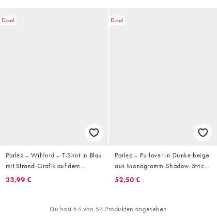
Deal
Deal
Parlez – Willford – T-Shirt in Blau
Parlez – Pullover in Dunkelbeige
mit Strand-Grafik auf dem
aus Monogramm-Shadow-Strick
Rücken
mit Rundhalsausschnitt
33,99 €
52,50 €
Du hast 54 von 54 Produkten angesehen