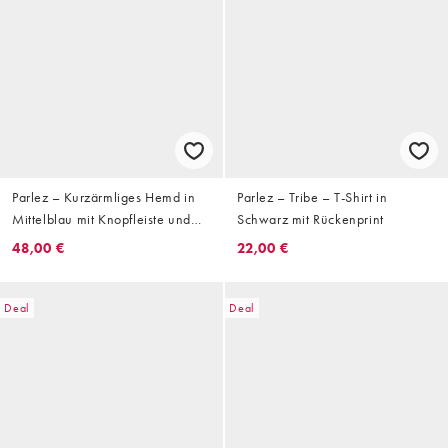
Parlez – Kurzärmliges Hemd in
Parlez – Tribe – T-Shirt in
Mittelblau mit Knopfleiste und
Schwarz mit Rückenprint
geometrischem Stempelmuster,
48,00 €
22,00 €
Kombiteil
Deal
Deal