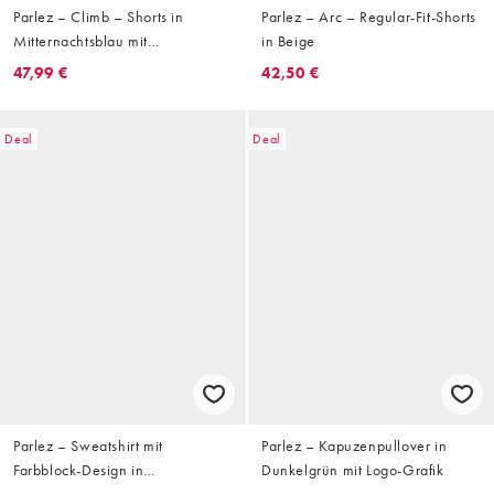
Parlez – Climb – Shorts in
Parlez – Arc – Regular-Fit-Shorts
Mitternachtsblau mit
in Beige
kontrastierenden Seitenstreifen
47,99 €
42,50 €
Deal
Deal
Parlez – Sweatshirt mit
Parlez – Kapuzenpullover in
Farbblock-Design in
Dunkelgrün mit Logo-Grafik
Grau/Orange, Logo und kurzer