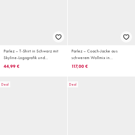
Parlez – T-Shirt in Schwarz mit
Parlez – Coach-Jacke aus
Skyline-Logografik und
schwerem Wollmix in
Rückenprint
Marineblau mit besticktem Logo-
44,99 €
117,00 €
Aufnäher
Deal
Deal