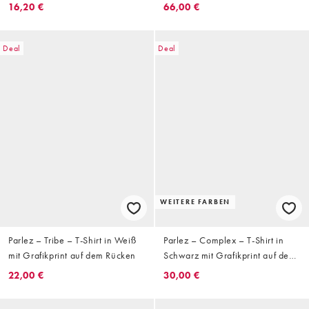
Rücken
Bunt
16,20 €
66,00 €
Deal
Deal
WEITERE FARBEN
Parlez – Tribe – T-Shirt in Weiß
Parlez – Complex – T-Shirt in
mit Grafikprint auf dem Rücken
Schwarz mit Grafikprint auf dem
Rücken
22,00 €
30,00 €