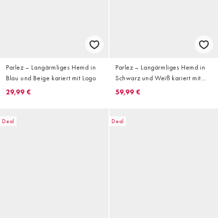
Parlez – Langärmliges Hemd in
Parlez – Langärmliges Hemd in
Blau und Beige kariert mit Logo
Schwarz und Weiß kariert mit
Logo
29,99 €
59,99 €
Deal
Deal