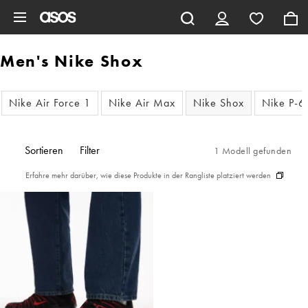
Zum Hauptinhalt überspringen
Men's Nike Shox
Nike Air Force 1
Nike Air Max
Nike Shox
Nike P-
Sortieren
Filter
1 Modell gefunden
Erfahre mehr darüber, wie diese Produkte in der Rangliste platziert werden