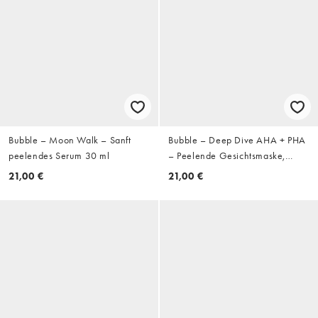
Bubble – Moon Walk – Sanft
Bubble – Deep Dive AHA + PHA
peelendes Serum 30 ml
– Peelende Gesichtsmaske,
50 ml
21,00 €
21,00 €