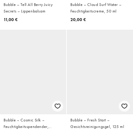
Bubble – Tell All Berry Juicy
Bubble – Cloud Surf Water –
Secrets – Lippenbalsam
Feuchtigkeitscreme, 50 ml
11,00 €
20,00 €
Bubble – Cosmic Silk –
Bubble – Fresh Start –
Feuchtigkeitsspendender,
Gesichtsreinigungsgel, 125 ml
milchiger Toner, 100 ml