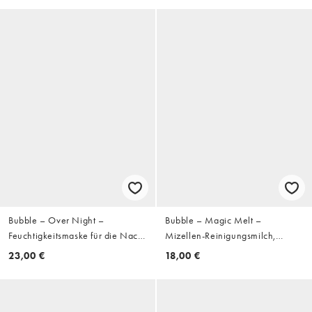
Bubble – Over Night –
Bubble – Magic Melt –
Feuchtigkeitsmaske für die Nacht
Mizellen-Reinigungsmilch,
– 50 ml
120 ml
23,00 €
18,00 €