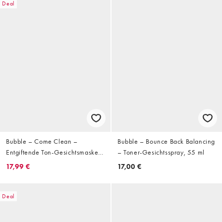
Deal
Bubble – Come Clean –
Bubble – Bounce Back Balancing
Entgiftende Ton-Gesichtsmaske,
– Toner-Gesichtsspray, 55 ml
45 ml
17,99 €
17,00 €
Deal