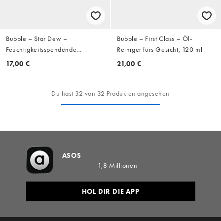
Bubble – Star Dew –
Bubble – First Class – Öl-
Feuchtigkeitsspendende
Reiniger fürs Gesicht, 120 ml
Augencreme, 15 ml
17,00 €
21,00 €
Du hast 32 von 32 Produkten angesehen
ASOS
1,8 Millionen
HOL DIR DIE APP