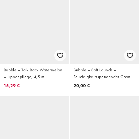
Bubble – Talk Back Watermelon
Bubble – Soft Launch –
– Lippenpflege, 4,5 ml
Feuchtigkeitsspendender Creme-
Gesichtsreiniger 125 ml
15,29 €
20,00 €