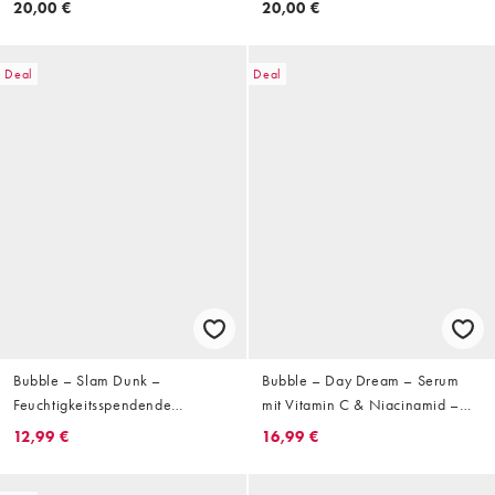
20,00 €
20,00 €
Deal
Deal
Bubble – Slam Dunk –
Bubble – Day Dream – Serum
Feuchtigkeitsspendende
mit Vitamin C & Niacinamid –
Gesichtscreme, 30 ml
30 ml
12,99 €
16,99 €