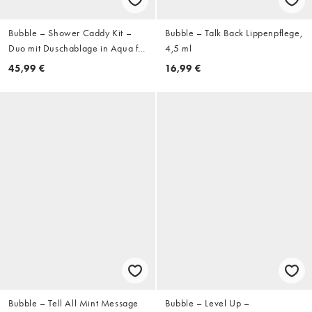
Bubble – Shower Caddy Kit –
Bubble – Talk Back Lippenpflege,
Duo mit Duschablage in Aqua für
4,5 ml
trockene Haut
45,99 €
16,99 €
Bubble – Tell All Mint Message
Bubble – Level Up –