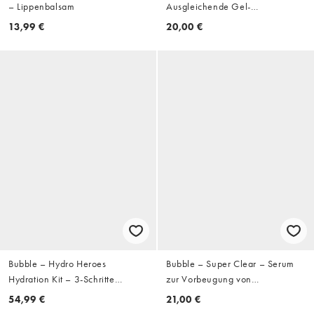
– Lippenbalsam
Ausgleichende Gel-
Feuchtigkeitscreme, 50 ml
13,99 €
20,00 €
Bubble – Hydro Heroes
Bubble – Super Clear – Serum
Hydration Kit – 3-Schritte
zur Vorbeugung von
Feuchtigkeits-Set
Hautunreinheiten, 30 ml
54,99 €
21,00 €