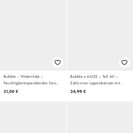
Bubble – Waterslide –
Bubble x ASOS – Tell All –
Feuchtigkeitsspendendes Serum
Exklusiver Lippenbalsam mit
30 ml
Kaffee- und Sahnearoma
21,00 €
24,99 €