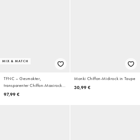
MIX & MATCH
TFNC – Gesmokter,
Monki Chiffon-Midirock in Taupe
transparenter Chiffon-Maxirock
30,99 €
in Cremeweiß mit Rüschen,
97,99 €
Kombiteil