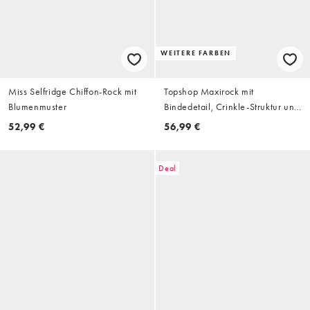
WEITERE FARBEN
Miss Selfridge Chiffon-Rock mit
Topshop Maxirock mit
Blumenmuster
Bindedetail, Crinkle-Struktur und
Bubble-Saum in Camel
52,99 €
56,99 €
Deal