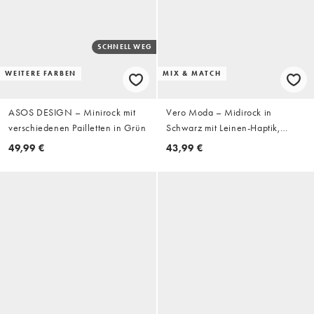
SCHNELL WEG
WEITERE FARBEN
MIX & MATCH
ASOS DESIGN – Minirock mit
Vero Moda – Midirock in
verschiedenen Pailletten in Grün
Schwarz mit Leinen-Haptik,
Kombiteil
49,99 €
43,99 €