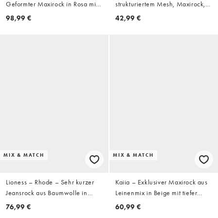
Geformter Maxirock in Rosa mit
strukturiertem Mesh, Maxirock,
Drapierung, Kombiteil
mauve
98,99 €
42,99 €
MIX & MATCH
MIX & MATCH
Lioness – Rhode – Sehr kurzer
Kaiia – Exklusiver Maxirock aus
Jeansrock aus Baumwolle in
Leinenmix in Beige mit tiefer
Weiß, Kombiteil
Taille, Kombiteil
76,99 €
60,99 €