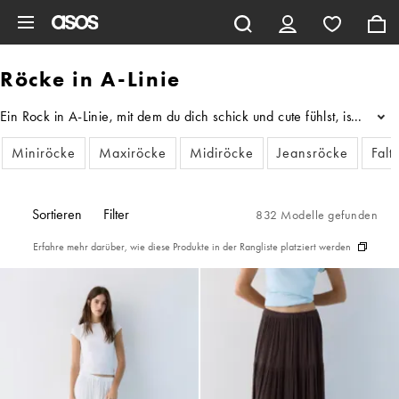
Zum Hauptinhalt überspringen
Röcke in A-Linie
Ein Rock in A-Linie, mit dem du dich schick und cute fühlst, ist w
...
Miniröcke
Maxiröcke
Midiröcke
Jeansröcke
Falt
Sortieren
Filter
832 Modelle gefunden
Erfahre mehr darüber, wie diese Produkte in der Rangliste platziert werden