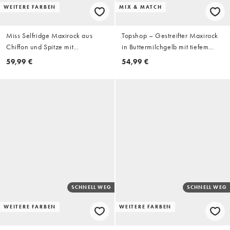
WEITERE FARBEN
MIX & MATCH
Miss Selfridge Maxirock aus
Topshop – Gestreifter Maxirock
Chiffon und Spitze mit
in Buttermilchgelb mit tiefem
Zipfelsaum in Schokobraun
Bund und tiefem V-Ausschnitt,
59,99 €
54,99 €
Kombiteil
SCHNELL WEG
SCHNELL WEG
WEITERE FARBEN
WEITERE FARBEN