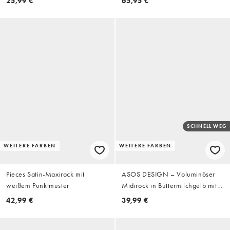
25,99 €
65,95 €
SCHNELL WEG
WEITERE FARBEN
WEITERE FARBEN
Pieces Satin-Maxirock mit
ASOS DESIGN – Voluminöser
weißem Punktmuster
Midirock in Buttermilchgelb mit
elastischem Bund
42,99 €
39,99 €