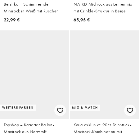
Bershka – Schimmernder
NA-KD Midirock aus Leinenmix
Minirock in Weiß mit Rüschen
mit Crinkle-Struktur in Beige
22,99 €
65,95 €
WEITERE FARBEN
MIX & MATCH
Topshop – Karierter Ballon-
Kaiia exklusive 90er Feinstrick-
Maxirock aus Netzstoff
Maxirock-Kombination mit
seitlichem Schlitz in Anthrazit