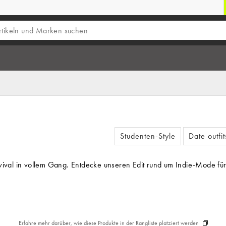
Studenten-Style
Date outfit
evival in vollem Gang. Entdecke unseren Edit rund um Indie-Mode fü
Erfahre mehr darüber, wie diese Produkte in der Rangliste platziert werden