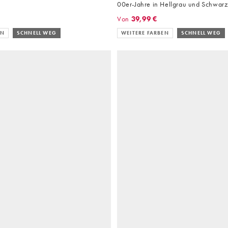
00er-Jahre in Hellgrau und Schwarz
Von
39,99 €
EN
SCHNELL WEG
WEITERE FARBEN
SCHNELL WEG