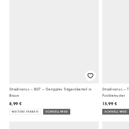
Stradivarius – B07 – Geripptes Trägeroberteil in
Stradivarius – 
Braun
Punktemuster
8,99 €
15,99 €
WEITERE FARBEN
SCHNELL WEG
SCHNELL WEG