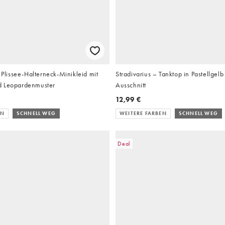
issee-Halterneck-Minikleid mit
Stradivarius – Tanktop in Pastellgel
d Leopardenmuster
Ausschnitt
12,99 €
EN
SCHNELL WEG
WEITERE FARBEN
SCHNELL WEG
Deal