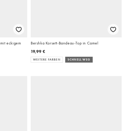
b mit eckigem
Bershka Korsett-Bandeau-Top in Camel
19,99 €
WEITERE FARBEN
SCHNELL WEG