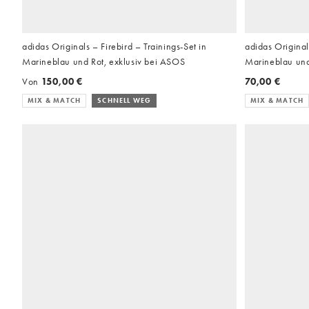
adidas Originals – Firebird – Trainings-Set in
adidas Original
Marineblau und Rot, exklusiv bei ASOS
Marineblau und
Von
150,00 €
70,00 €
MIX & MATCH
SCHNELL WEG
MIX & MATCH