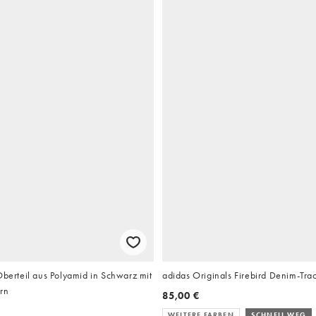
Oberteil aus Polyamid in Schwarz mit
adidas Originals Firebird Denim-Trac
rn
85,00 €
WEITERE FARBEN
SCHNELL WEG