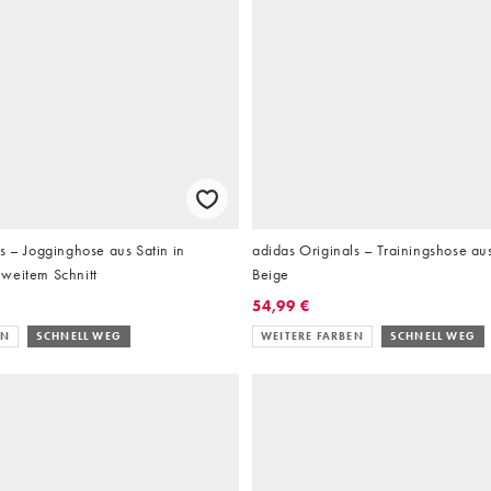
s – Jogginghose aus Satin in
adidas Originals – Trainingshose aus
weitem Schnitt
Beige
54,99 €
EN
SCHNELL WEG
WEITERE FARBEN
SCHNELL WEG