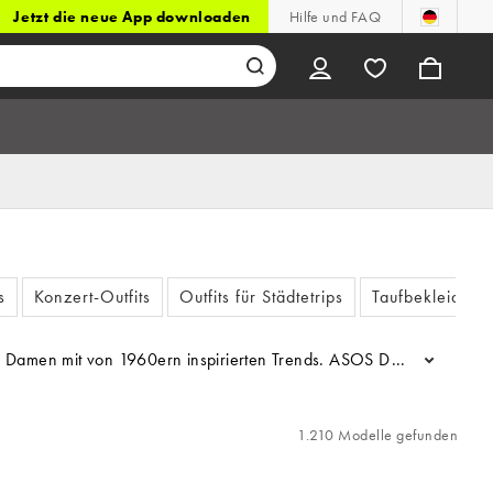
Jetzt die neue App downloaden
Hilfe und FAQ
s
Konzert-Outfits
Outfits für Städtetrips
Taufbekleidung
r Damen mit von 1960ern inspirierten Trends. ASOS DESIGN bietet von
...
1.210 Modelle gefunden