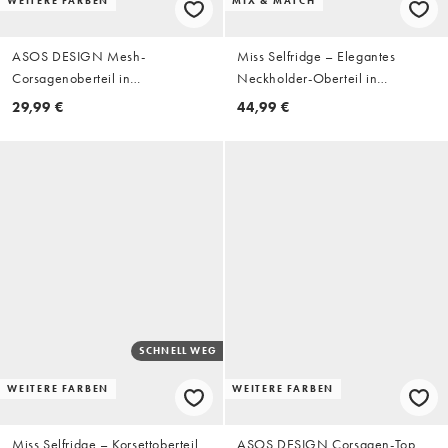
WEITERE FARBEN
MIX & MATCH
ASOS DESIGN Mesh-
Miss Selfridge – Elegantes
Corsagenoberteil in
Neckholder-Oberteil in
Schokobraun
Pilzbraun, Kombiteil
29,99 €
44,99 €
SCHNELL WEG
WEITERE FARBEN
WEITERE FARBEN
Miss Selfridge – Korsettoberteil
ASOS DESIGN Corsagen-Top