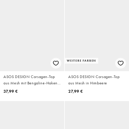
WEITERE FARBEN
ASOS DESIGN Corsagen-Top
ASOS DESIGN Corsagen-Top
aus Mesh mit Bengaline-Haken-
aus Mesh in Himbeere
und Ösenverschluss in Braun
37,99 €
27,99 €