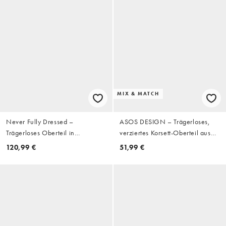
MIX & MATCH
Never Fully Dressed –
ASOS DESIGN – Trägerloses,
Trägerloses Oberteil in
verziertes Korsett-Oberteil aus
gestreiftem Buttermilchgelb,
Jacquard in Gold, Kombiteil
120,99 €
51,99 €
Kombiteil