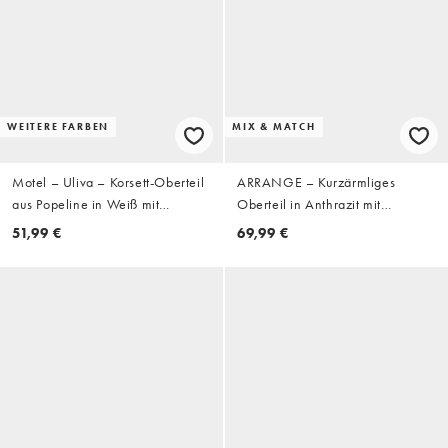
WEITERE FARBEN
MIX & MATCH
Motel – Uliva – Korsett-Oberteil
ARRANGE – Kurzärmliges
aus Popeline in Weiß mit
Oberteil in Anthrazit mit
Flügelärmeln
plissierter Taille, Kombiteil
51,99 €
69,99 €