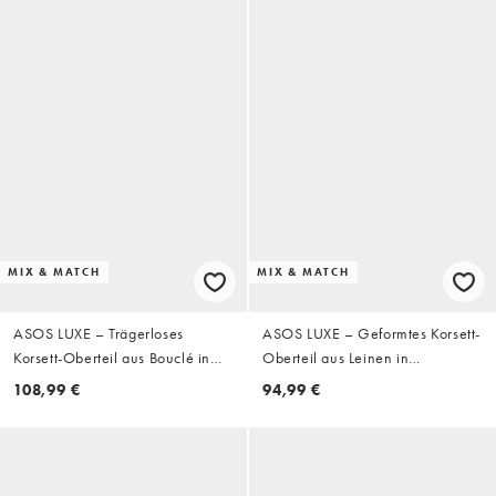
Kombiteil
MIX & MATCH
MIX & MATCH
ASOS LUXE – Trägerloses
ASOS LUXE – Geformtes Korsett-
Korsett-Oberteil aus Bouclé in
Oberteil aus Leinen in
Hellblau mit Herzverzierung,
Cremeweiß mit Perlenbesatz,
108,99 €
94,99 €
Kombiteil
Kombiteil