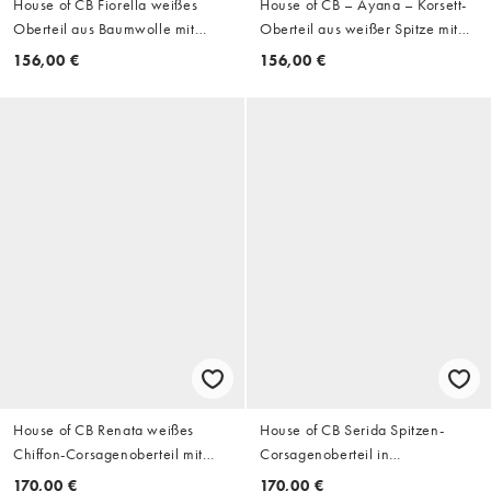
House of CB Fiorella weißes
House of CB – Ayana – Korsett-
Oberteil aus Baumwolle mit
Oberteil aus weißer Spitze mit
Broderie-Anglaise-Besatz,
Stäbchen
156,00 €
156,00 €
Kappärmeln und Korsett-Detail
House of CB Renata weißes
House of CB Serida Spitzen-
Chiffon-Corsagenoberteil mit
Corsagenoberteil in
Mikroplissees und trägerlos in
Schokobraun
170,00 €
170,00 €