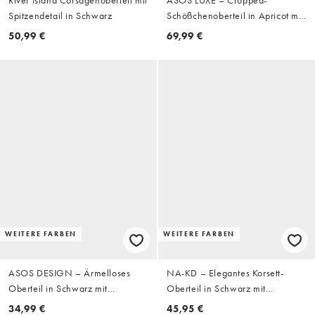
Spitzendetail in Schwarz
Schößchenoberteil in Apricot mit
Blumendetail, Kombiteil
50,99 €
69,99 €
WEITERE FARBEN
WEITERE FARBEN
ASOS DESIGN – Ärmelloses
NA-KD – Elegantes Korsett-
Oberteil in Schwarz mit
Oberteil in Schwarz mit
plissierter Vorderseite
Neckholder
34,99 €
45,95 €