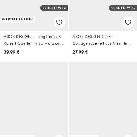
SCHNELL WEG
SCHNELL WEG
WEITERE FARBEN
ASOS DESIGN – Langärmliges
ASOS DESIGN Curve
Korsett-Oberteil in Schwarz aus
Corsagenoberteil aus Mesh in
Netzstoff mit Haken- und
Schwarz
39,99 €
27,99 €
Ösendetails