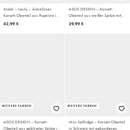
Motel – Lasily – Ärmelloses
ASOS DESIGN – Korsett-
Korsett-Oberteil aus Popeline in
Oberteil aus weißer Spitze mit
Scharlachrot
Rüschensaum
42,99 €
29,99 €
WEITERE FARBEN
WEITERE FARBEN
ASOS DESIGN – Korsett-
Miss Selfridge – Korsett-Oberteil
Oberteil aus geblümter Spitze in
in Schwarz mit gebundenen