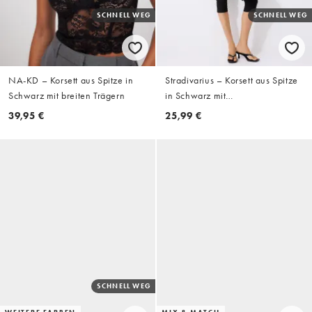
SCHNELL WEG
SCHNELL WEG
NA-KD – Korsett aus Spitze in
Stradivarius – Korsett aus Spitze
Schwarz mit breiten Trägern
in Schwarz mit
Versstärkungsstäbchen
39,95 €
25,99 €
SCHNELL WEG