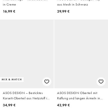
in Creme
aus Mesh in Schwarz
16,99 €
29,99 €
MIX & MATCH
ASOS DESIGN – Besticktes
ASOS DESIGN Oberteil mit
Korsett-Oberteil aus Netzstoff in
Raffung und langen Ärmeln in
Schokobraun, Kombiteil
Stone
34,99 €
42,99 €