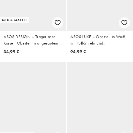
MIX & MATCH
ASOS DESIGN – Trägerloses
ASOS LUXE – Oberteil in Weiß
Korsett-Oberteil in angerautem
mit Puffärmeln und
Schokobraun mit
Herzausschnitt
34,99 €
94,99 €
Fischgrätmuster, Kombiteil