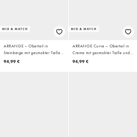
MIX & MATCH
MIX & MATCH
ARRANGE – Oberteil in
ARRANGE Curve – Oberteil in
Steinbeige mit gesmokter Taille
Creme mit gesmokter Taille und
und Knitterstruktur, Kombiteil
Knitterstruktur, Kombiteil
94,99 €
94,99 €