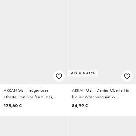
MIX & MATCH
ARRANGE – Trägerloses
ARRANGE – Denim-Oberteil in
Oberteil mit Streifenmuster,
blauer Waschung mit V-
Kombiteil
Ausschnitt, Zierstreifen und
125,60 €
84,99 €
Zierfalten, Kombiteil