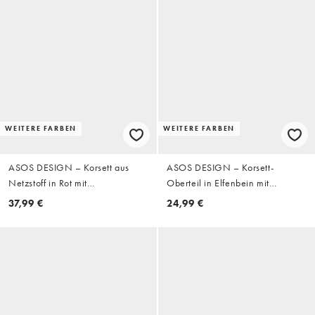
WEITERE FARBEN
WEITERE FARBEN
ASOS DESIGN – Korsett aus
ASOS DESIGN – Korsett-
Netzstoff in Rot mit
Oberteil in Elfenbein mit
asymmetrischem Cape-Overlay
Ösenverschluss vorne
37,99 €
24,99 €