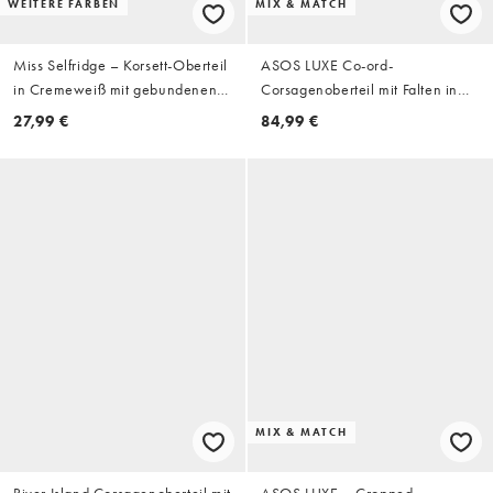
WEITERE FARBEN
MIX & MATCH
Miss Selfridge – Korsett-Oberteil
ASOS LUXE Co-ord-
in Cremeweiß mit gebundenen
Corsagenoberteil mit Falten in
Trägern
Rost
27,99 €
84,99 €
MIX & MATCH
River Island Corsagenoberteil mit
ASOS LUXE – Cropped-