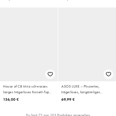
Weiß
House of CB Mira schwarzes
ASOS LUXE – Plissiertes,
langes trägerloses Korsett-Top
trägerloses, langärmliges
aus Spitze in Schwarz
Oberteil in Weiß
156,00 €
69,99 €
Du hast 72 von 105 Produkten angesehen