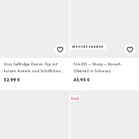
WEITERE FARBEN
Miss Selfridge Denim-Top mit
NA-KD – Sharp – Korsett-
kurzen Ärmeln und Schößchen
Oberteil in Schwarz
im Set in Cremeweiß
52,99 €
45,95 €
Deal