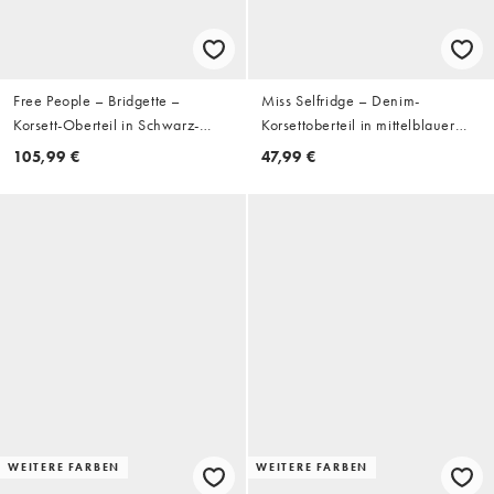
Free People – Bridgette –
Miss Selfridge – Denim-
Korsett-Oberteil in Schwarz-
Korsettoberteil in mittelblauer
Kombi
Waschung
105,99 €
47,99 €
WEITERE FARBEN
WEITERE FARBEN