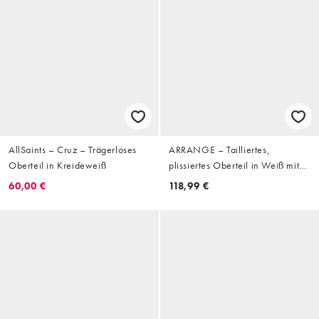
AllSaints – Cruz – Trägerloses
ARRANGE – Tailliertes,
Oberteil in Kreideweiß
plissiertes Oberteil in Weiß mit
voluminösen Ärmeln
60,00 €
118,99 €