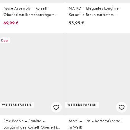
Muse Assembly – Korsett-
NA-KD – Elegantes Longline-
Oberteil mit Riemchenträgern
Korsett in Braun mit tiefem
und Tapetenmuster, Kombiteil
Ausschnitt
69,99 €
55,95 €
Deal
WEITERE FARBEN
WEITERE FARBEN
Free People – Frankie –
Motel – Ilias – Korsett-Oberteil
Langärmliges Korsett-Oberteil in
in Weiß