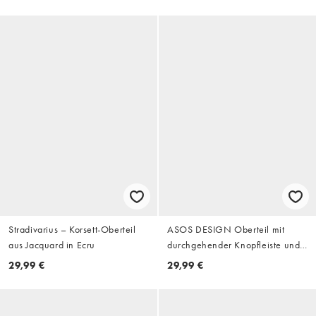
Stradivarius – Korsett-Oberteil
ASOS DESIGN Oberteil mit
aus Jacquard in Ecru
durchgehender Knopfleiste und
Kappenärmeln in Pink
29,99 €
29,99 €