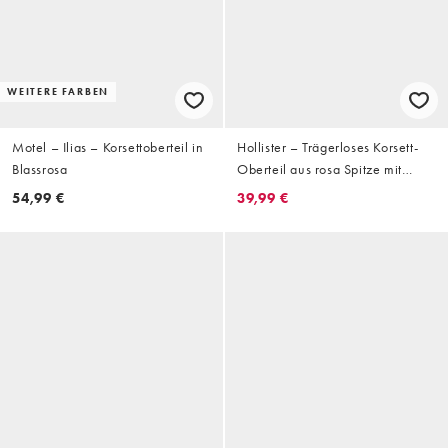
WEITERE FARBEN
Motel – Ilias – Korsettoberteil in
Hollister – Trägerloses Korsett-
Blassrosa
Oberteil aus rosa Spitze mit
Schleife
54,99 €
39,99 €