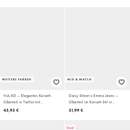
WEITERE FARBEN
MIX & MATCH
NA-KD – Elegantes Korsett-
Daisy Street x Emma Jeans –
Oberteil in Tiefrot mit
Oberteil im Korsett-Stil in
Neckholder
Hellrosa mit Knopfleiste,
45,95 €
51,99 €
Kombiteil
Deal