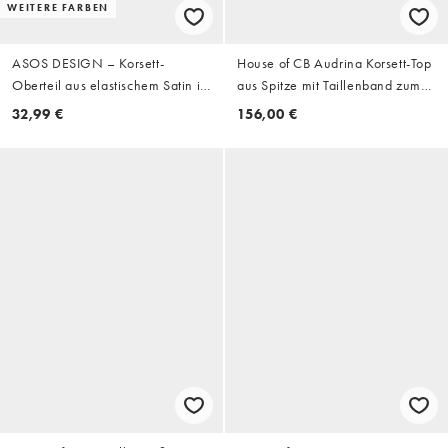
WEITERE FARBEN
ASOS DESIGN – Korsett-
House of CB Audrina Korsett-Top
Oberteil aus elastischem Satin in
aus Spitze mit Taillenband zum
Schwarz
Binden in Ivory
32,99 €
156,00 €