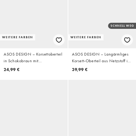
SCHNELL WEG
WEITERE FARBEN
WEITERE FARBEN
ASOS DESIGN – Korsettoberteil
ASOS DESIGN – Langärmliges
in Schokobraun mit
Korsett-Oberteil aus Netzstoff in
Ösenverschluss vorne
Schokobraun mit Haken- und
24,99 €
39,99 €
Ösenverschluss