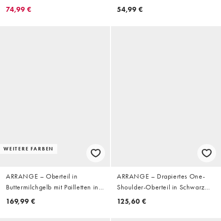
Schwarz
74,99 €
54,99 €
WEITERE FARBEN
ARRANGE – Oberteil in
ARRANGE – Drapiertes One-
Buttermilchgelb mit Pailletten in
Shoulder-Oberteil in Schwarz
Scheibenoptik und eckigem
und Weiß gestreift
169,99 €
125,60 €
Ausschnitt