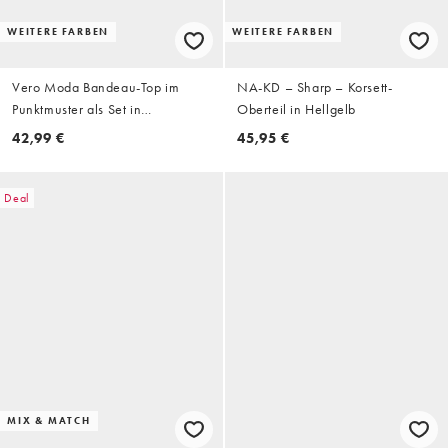
WEITERE FARBEN
WEITERE FARBEN
Vero Moda Bandeau-Top im
NA-KD – Sharp – Korsett-
Punktmuster als Set in
Oberteil in Hellgelb
Schokobraun
42,99 €
45,95 €
Deal
MIX & MATCH