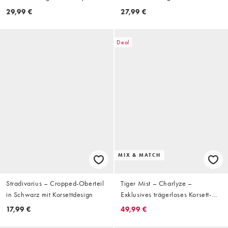
Rosa mit Rüschensaum
Trägern
29,99 €
27,99 €
Deal
MIX & MATCH
Stradivarius – Cropped-Oberteil
Tiger Mist – Charlyze –
in Schwarz mit Korsettdesign
Exklusives trägerloses Korsett-
Oberteil in Aqua mit
17,99 €
49,99 €
Paillettenbesatz und Schnürung,