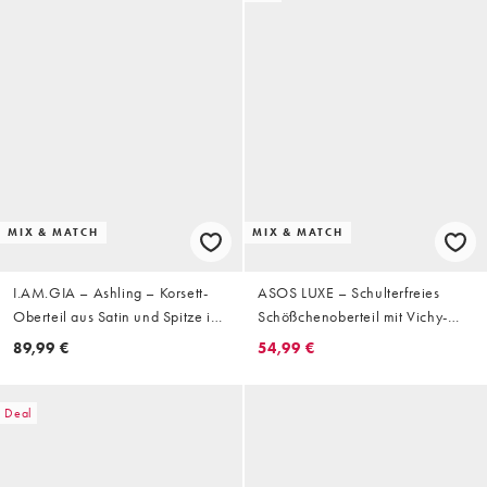
MIX & MATCH
MIX & MATCH
I.AM.GIA – Ashling – Korsett-
ASOS LUXE – Schulterfreies
Oberteil aus Satin und Spitze in
Schößchenoberteil mit Vichy-
Rosa, Kombiteil
Karomuster, Kombiteil
89,99 €
54,99 €
Deal