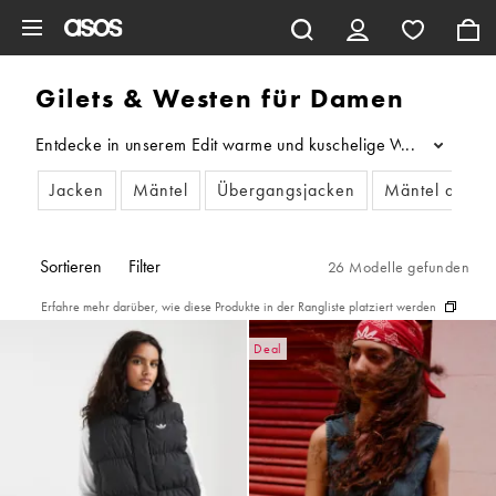
Zum Hauptinhalt überspringen
Gilets & Westen für Damen
Entdecke in unserem Edit warme und kuschelige Westen für Dame
...
Jacken
Mäntel
Übergangsjacken
Mäntel aus Ku
Sortieren
Filter
26 Modelle gefunden
Erfahre mehr darüber, wie diese Produkte in der Rangliste platziert werden
Deal