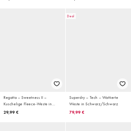
Deal
Regatta – Sweetness II –
Superdry – Tech – Wattierte
Kuschelige Fleece-Weste in
Weste in Schwarz/Schwarz
Schwarz
29,99 €
79,99 €