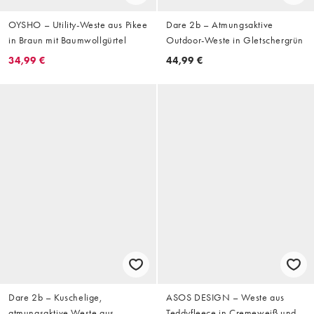
OYSHO – Utility-Weste aus Pikee
Dare 2b – Atmungsaktive
in Braun mit Baumwollgürtel
Outdoor-Weste in Gletschergrün
34,99 €
44,99 €
Dare 2b – Kuschelige,
ASOS DESIGN – Weste aus
atmungsaktive Weste aus
Teddyfleece in Cremeweiß und