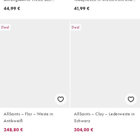
Teddyfleece in Mandelmilch-
Braun mit Languettenstich
44,99 €
41,99 €
Beige
Deal
Deal
AllSaints – Flor – Weste in
AllSaints – Clay – Lederweste in
Antikweiß
Schwarz
248,80 €
304,00 €