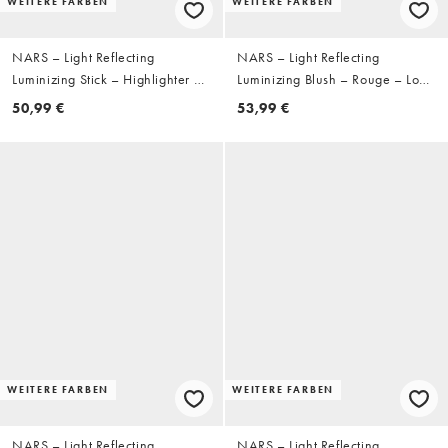
WEITERE FARBEN
WEITERE FARBEN
NARS – Light Reflecting
NARS – Light Reflecting
Luminizing Stick – Highlighter –
Luminizing Blush – Rouge – Love
Heavenly
Deep
50,99 €
53,99 €
WEITERE FARBEN
WEITERE FARBEN
NARS – Light Reflecting
NARS – Light Reflecting