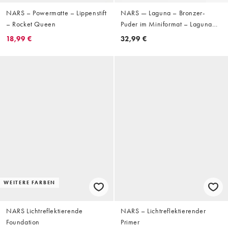
NARS – Powermatte – Lippenstift
NARS — Laguna – Bronzer-
– Rocket Queen
Puder im Miniformat – Laguna
04
18,99 €
32,99 €
WEITERE FARBEN
NARS Lichtreflektierende
NARS – Lichtreflektierender
Foundation
Primer