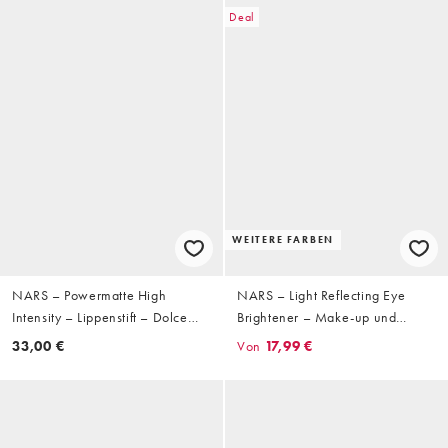
Deal
WEITERE FARBEN
NARS – Powermatte High
NARS – Light Reflecting Eye
Intensity – Lippenstift – Dolce
Brightener – Make-up und
Vita
Hautpflege
33,00 €
Von
17,99 €