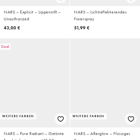
NARS – Explicit – Lippenstift –
NARS – Lichtreflektierendes
Unauthorized
Fixierspray
43,00 €
51,99 €
Deal
WEITERE FARBEN
WEITERE FARBEN
NARS – Pure Radiant – Getönte
NARS – Afterglow – Flüssiges