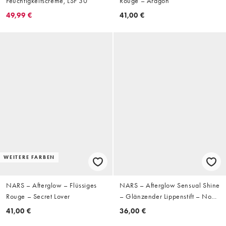
Feuchtigkeitscreme, LSF 30
Rouge – Aragon
49,99 €
41,00 €
WEITERE FARBEN
NARS – Afterglow – Flüssiges
NARS – Afterglow Sensual Shine
Rouge – Secret Lover
– Glänzender Lippenstift – No
Inhibitions
41,00 €
36,00 €