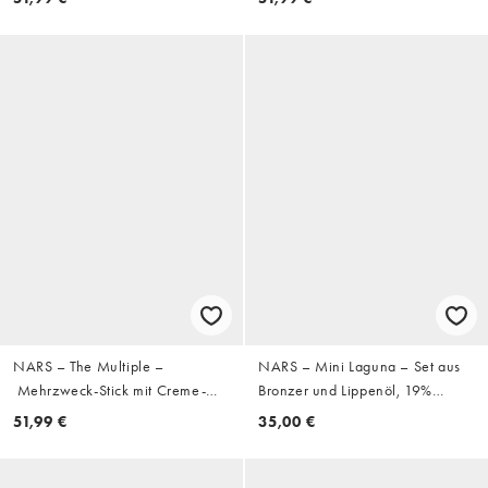
NARS – The Multiple –
NARS – Mini Laguna – Set aus
Mehrzweck-Stick mit Creme-
Bronzer und Lippenöl, 19%
Puder-Design – Farbe Orgasm
Ersparnis
51,99 €
35,00 €