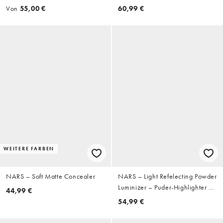
Von
55,00 €
60,99 €
WEITERE FARBEN
NARS – Soft Matte Concealer
NARS – Light Refelecting Powder
Luminizer – Puder-Highlighter –
44,99 €
Heavenly, 6 g
54,99 €