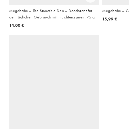
Megababe – The Smoothie Deo – Deodorant für
Megababe – Gu
den täglichen Gebrauch mit Fruchtenzymen: 75 g
15,99 €
14,00 €