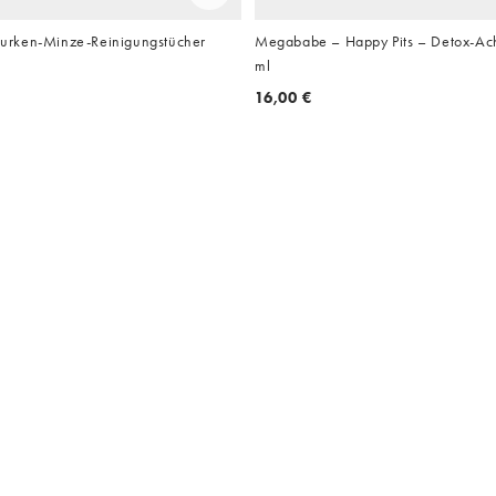
rken-Minze-Reinigungstücher
Megababe – Happy Pits – Detox-Ac
ml
16,00 €