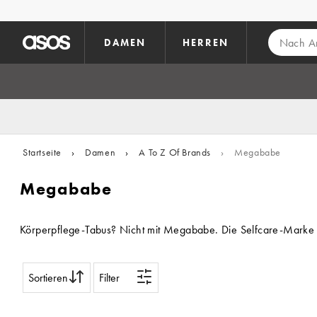
Zum Hauptinhalt überspringen
DAMEN
HERREN
Startseite
›
Damen
›
A To Z Of Brands
›
Megababe
Megababe
Körperpflege-Tabus? Nicht mit Megababe. Die Selfcare-Marke se
Sortieren
Filter