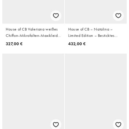
House of CB Valeriana weißes
House of CB – Natalina –
Chiffon-Mikrofalten-Maxikleid
Limited Edition – Besticktes
ohne Träger in Weiß
Maxikleid in Schwarz mit
327,00 €
432,00 €
handgefertigter
Perlenverzierung