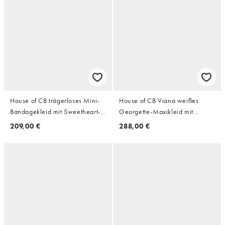
House of CB trägerloses Mini-
House of CB Viana weißes
Bandagekleid mit Sweetheart-
Georgette-Maxikleid mit
Ausschnitt und V-Bund in
Flatterärmeln
209,00 €
288,00 €
Lychee