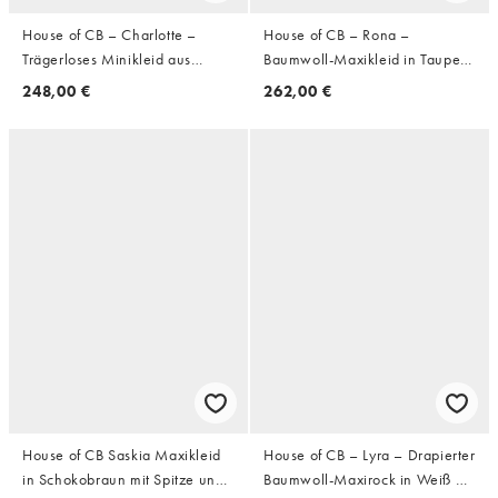
House of CB – Charlotte –
House of CB – Rona –
Trägerloses Minikleid aus
Baumwoll-Maxikleid in Taupe
schimmerndem Chiffon und
mit Korsettdetail
248,00 €
262,00 €
Netzstoff in Bronze
House of CB Saskia Maxikleid
House of CB – Lyra – Drapierter
in Schokobraun mit Spitze und
Baumwoll-Maxirock in Weiß mit