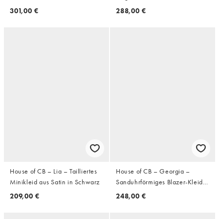
Minikleid in Weinrot
weißer, edler Spitze mit
301,00 €
288,00 €
Lochstickerei
House of CB – Lia – Tailliertes
House of CB – Georgia –
Minikleid aus Satin in Schwarz
Sanduhrförmiges Blazer-Kleid
in Schwarz
209,00 €
248,00 €