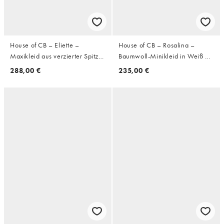
House of CB – Eliette –
House of CB – Rosalina –
Maxikleid aus verzierter Spitze
Baumwoll-Minikleid in Weiß mit
und Satin in Weiß
Schnürung
288,00 €
235,00 €