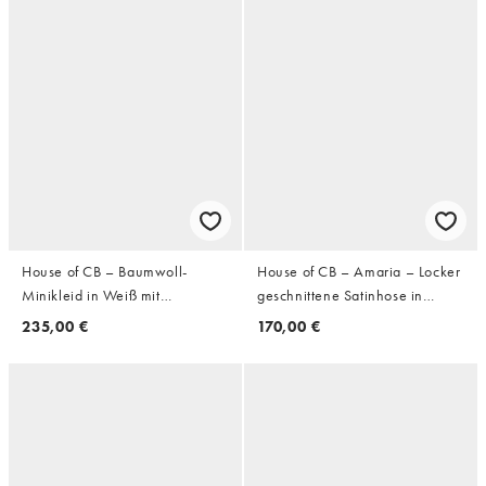
House of CB – Baumwoll-
House of CB – Amaria – Locker
Minikleid in Weiß mit
geschnittene Satinhose in
Glockenärmeln
Elfenbeinweiß
235,00 €
170,00 €