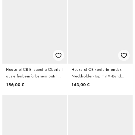
House of CB Elisabetta Oberteil
House of CB konturierendes
aus elfenbeinfarbenem Satin
Neckholder-Top mit V-Bund
mit Puffärmeln und
und Bandage-Optik in Lychee
156,00 €
143,00 €
Spitzenbesatz