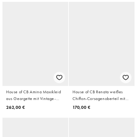
House of CB Amina Maxikleid
House of CB Renata weißes
aus Georgette mit Vintage-
Chiffon-Corsagenoberteil mit
Blumenmuster in Flieder
Mikroplissees und trägerlos in
262,00 €
170,00 €
Weiß