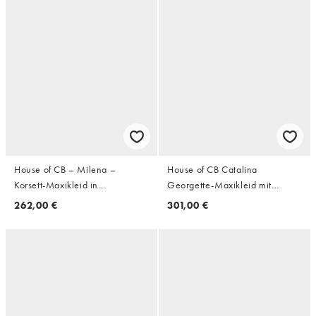
House of CB – Milena –
House of CB Catalina
Korsett-Maxikleid in
Georgette-Maxikleid mit
Marineblau
Spitzeneinsätzen in Mauve
262,00 €
301,00 €