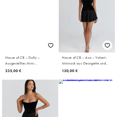
House of CB – Dolly –
House of CB – Asa – Volant-
Ausgestelltes Mini-
Minirock aus Georgette und
Sommerkleid aus Baumwolle in
Samt in Schwarz
235,00 €
130,00 €
Elfenbein mit Vintage-
Rosenmuster