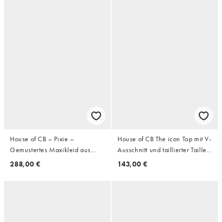
House of CB – Pixie –
House of CB The icon Top mit V-
Gemustertes Maxikleid aus
Ausschnitt und taillierter Taille
Georgette mit Rüschen
in True White
288,00 €
143,00 €