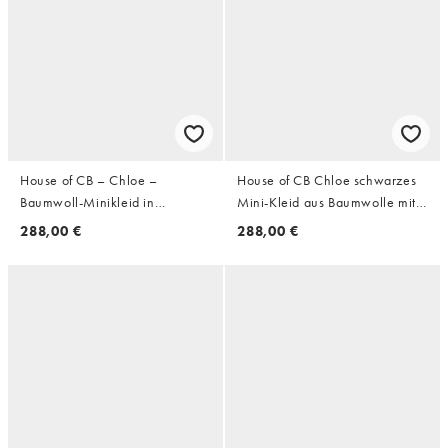
House of CB – Chloe –
House of CB Chloe schwarzes
Baumwoll-Minikleid in
Mini-Kleid aus Baumwolle mit
Zitronengelb mit Custom-Spitze
Broderie Anglaise und Spitze
288,00 €
288,00 €
und Lochstickerei