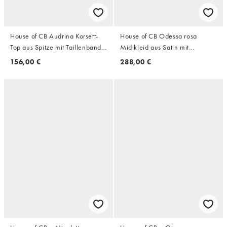
House of CB Audrina Korsett-
House of CB Odessa rosa
Top aus Spitze mit Taillenband
Midikleid aus Satin mit
zum Binden in Ivory
Spitzenbesatz
156,00 €
288,00 €