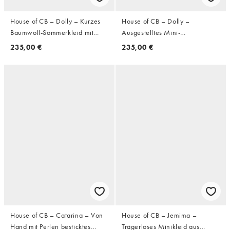
House of CB – Dolly – Kurzes
House of CB – Dolly –
Baumwoll-Sommerkleid mit
Ausgestelltes Mini-
blauem Wildblumenmuster
Sommerkleid aus Baumwolle in
235,00 €
235,00 €
Zitronengelb
House of CB – Catarina – Von
House of CB – Jemima –
Hand mit Perlen besticktes
Trägerloses Minikleid aus