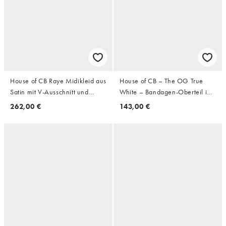
House of CB Raye Midikleid aus
House of CB – The OG True
Satin mit V-Ausschnitt und
White – Bandagen-Oberteil in
Blumenmuster in Vintage Rose
Weiß mit U-Ausschnitt
262,00 €
143,00 €