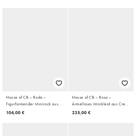
Schnitt
Rosenmuster
House of CB – Roda –
House of CB – Rosa –
Figurformender Minirock aus
Ärmelloses Minikleid aus Crepe
Crepe in Schwarz
in Schwarz
104,00 €
235,00 €