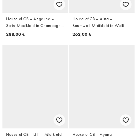
House of CB – Angeline –
House of CB – Alira –
Satin-Maxikleid in Champagner
Baumwoll-Midikleid in Weiß mit
mit Korsettdetail
Zierfalten und Zierausschnitt
288,00 €
262,00 €
House of CB – Lilli – Midikleid
House of CB – Ayana –