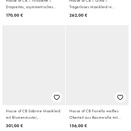
House of CB – Nicolette –
House of CB – Gina –
Drapiertes, asymmetrisches
Trägerloses Maxikleid in
Oberteil aus Satin in
Elfenbein mit zartem
170,00 €
262,00 €
Austernweiß mit einem Ärmel
Pfingstrosenmuster
House of CB Sabrine Maxikleid
House of CB Fiorella weißes
mit Blumenmuster,
Oberteil aus Baumwolle mit
Kristallverzierung und
Broderie-Anglaise-Besatz,
301,00 €
156,00 €
Spitzenbesatz in Blush
Kappärmeln und Korsett-Detail