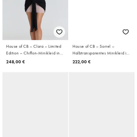
House of CB – Clara – Limited
House of CB – Sorrel –
Edition – Chiffon-Minikleid in
Halbtransparentes Minikleid in
Schwarz und Zartrosa
Café au Lait und Creme
248,00 €
222,00 €