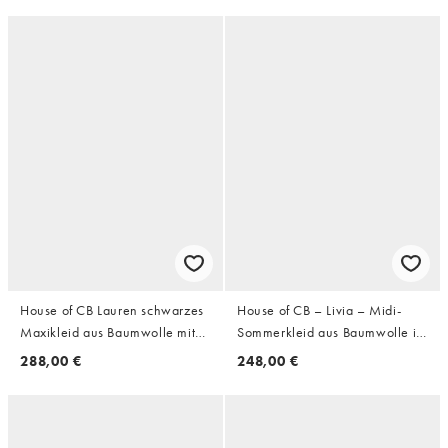
House of CB Lauren schwarzes
House of CB – Livia – Midi-
Maxikleid aus Baumwolle mit
Sommerkleid aus Baumwolle in
Broderie Anglaise und U-Boot-
Weiß mit Rosenmuster
288,00 €
248,00 €
Ausschnitt