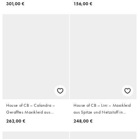
konturierter Silhouette
v-förmigem Ausschnitt hinten
301,00 €
156,00 €
House of CB – Calandra –
House of CB – Lini – Maxikleid
Gerafftes Maxikleid aus
aus Spitze und Netzstoff in
Stretch-Kreppstoff in Taupe
Babyblau
262,00 €
248,00 €