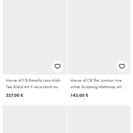
House of CB Ravella rosa Midi-
House of CB The contour true
Tee-Kleid mit V-Ausschnitt aus
white Sculpting-Haltertop mit V-
echter Seide
Ausschnitt und Bandagebund in
327,00 €
143,00 €
Weiß