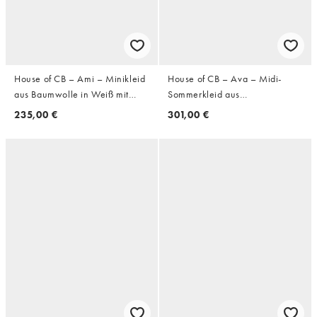
House of CB – Ami – Minikleid
House of CB – Ava – Midi-
aus Baumwolle in Weiß mit
Sommerkleid aus
Rosenmuster und Korsettdetail
Baumwollspitze in Weiß mit
235,00 €
301,00 €
Lochstickerei