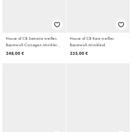
House of CB Samaria weißes
House of CB Kaia weißes
Baumwoll-Corsagen-Minikleid
Baumwoll-Minikleid
in Weiß
248,00 €
235,00 €