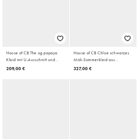
House of CB The og papaya
House of CB Chloe schwarzes
Kleid mit U-Ausschnitt und
Midi-Sommerkleid aus
Bandage in Papaya
Baumwolle mit Broderie
209,00 €
327,00 €
Anglaise und Spitze