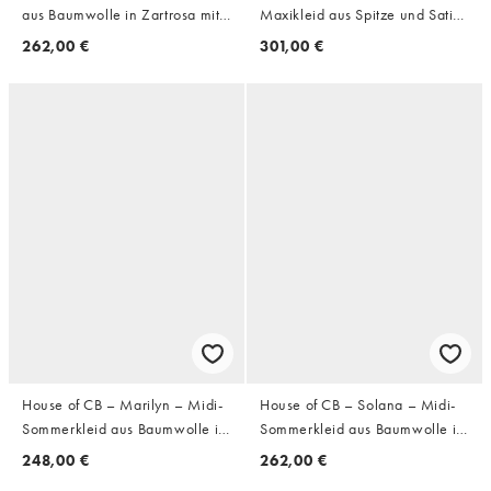
aus Baumwolle in Zartrosa mit
Maxikleid aus Spitze und Satin
Tropfenausschnitt und
in Rosa mit Korsettdetail
262,00 €
301,00 €
Zierausschnitt
House of CB – Marilyn – Midi-
House of CB – Solana – Midi-
Sommerkleid aus Baumwolle in
Sommerkleid aus Baumwolle in
Pfirsich mit Neckholder
Weiß mit geraffter Taille
248,00 €
262,00 €