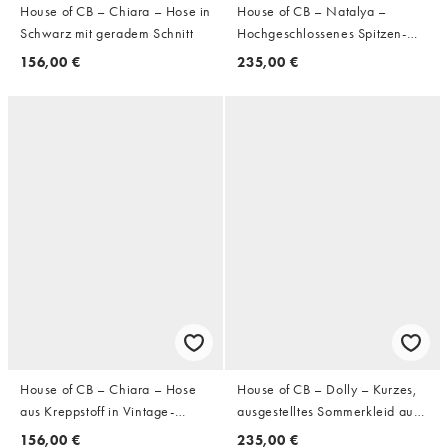
House of CB – Chiara – Hose in
House of CB – Natalya –
Schwarz mit geradem Schnitt
Hochgeschlossenes Spitzen-
Minikleid in Schwarz mit
156,00 €
235,00 €
abnehmbarer Schleife
House of CB – Chiara – Hose
House of CB – Dolly – Kurzes,
aus Kreppstoff in Vintage-
ausgestelltes Sommerkleid aus
Elfenbeinweiß mit geradem
Baumwolle mit warmem
156,00 €
235,00 €