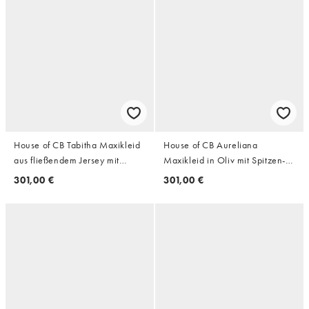
House of CB Tabitha Maxikleid
House of CB Aureliana
aus fließendem Jersey mit
Maxikleid in Oliv mit Spitzen-
tiefem Ausschnitt in Black
Bogenkantenabschluss
301,00 €
301,00 €
Cherry