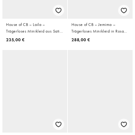
House of CB – Laila –
House of CB – Jemima –
Trägerloses Minikleid aus Satin
Trägerloses Minikleid in Rosa
in Rot mit Sanduhr-Silhouette
mit Lochstickerei und
235,00 €
288,00 €
Zierausschnitt