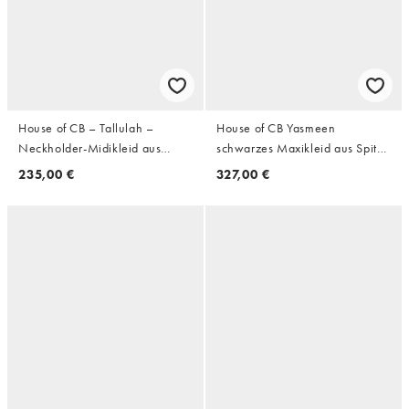
House of CB – Tallulah –
House of CB Yasmeen
Neckholder-Midikleid aus
schwarzes Maxikleid aus Spitze
Baumwolle in Himbeerrot
mit Kordelstruktur und Satin-
235,00 €
327,00 €
Drapierung