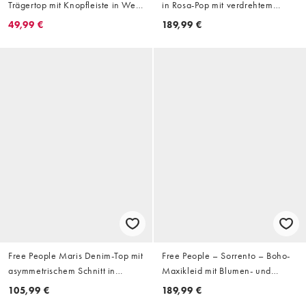
Trägertop mit Knopfleiste in Weiß
in Rosa-Pop mit verdrehtem
gestreift
Detail
49,99 €
189,99 €
Free People Maris Denim-Top mit
Free People – Sorrento – Boho-
asymmetrischem Schnitt in
Maxikleid mit Blumen- und
Wallflower Blue
Beeren-Design
105,99 €
189,99 €