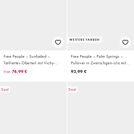
WEITERE FARBEN
Free People – Sunfaded –
Free People – Palm Springs –
Tailliertes Oberteil mit Vichy-
Pullover in Zwetschgen-Lila mit
Karo in Schwarz und Weiß
Stehkragen
Von
74,99 €
93,99 €
Deal
Deal