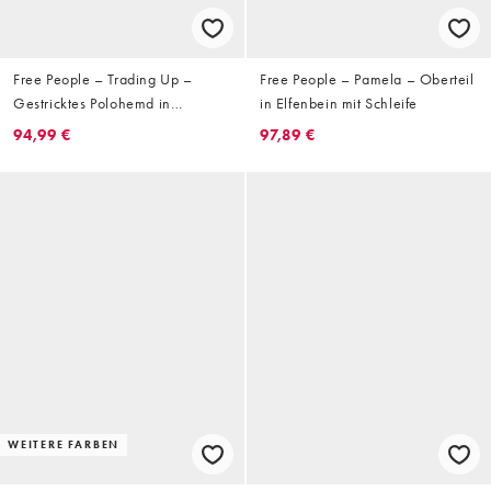
Free People – Trading Up –
Free People – Pamela – Oberteil
Gestricktes Polohemd in
in Elfenbein mit Schleife
Magenta Haze
94,99 €
97,89 €
WEITERE FARBEN