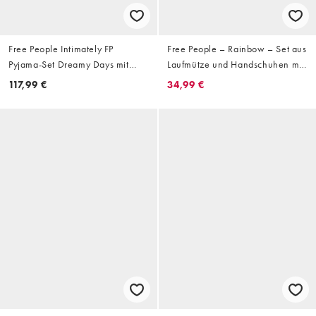
Free People Intimately FP
Free People – Rainbow – Set aus
Pyjama-Set Dreamy Days mit
Laufmütze und Handschuhen mit
Bloomrush-Print - MULTI
buntem Muster
117,99 €
34,99 €