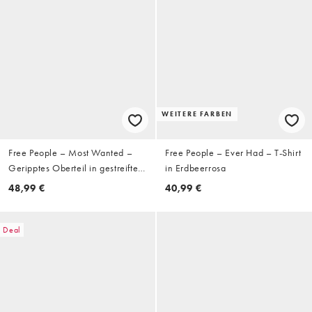
WEITERE FARBEN
Free People – Most Wanted –
Free People – Ever Had – T-Shirt
Geripptes Oberteil in gestreiftem
in Erdbeerrosa
Rot mit durchgehender
48,99 €
40,99 €
Knopfleiste
Deal