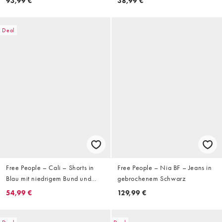
93,99 €
38,99 €
Deal
Free People – Cali – Shorts in
Free People – Nia BF – Jeans in
Blau mit niedrigem Bund und
gebrochenem Schwarz
Umschlag
54,99 €
129,99 €