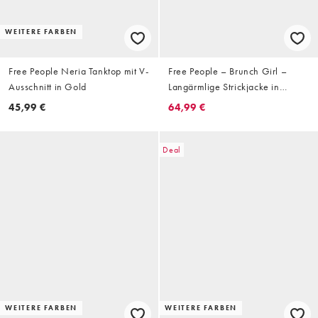
WEITERE FARBEN
Free People Neria Tanktop mit V-
Free People – Brunch Girl –
Ausschnitt in Gold
Langärmlige Strickjacke in
Dusted Cocoa mit Reißverschluss
45,99 €
64,99 €
Deal
WEITERE FARBEN
WEITERE FARBEN