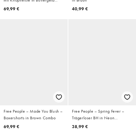
gestreift
69,99 €
40,99 €
Free People – Made You Blush –
Free People – Spring Fever –
Boxershorts in Brown Combo
Trägerloser BH in Neon
Gumdrops
69,99 €
38,99 €