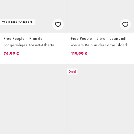
WEITERE FARBEN
Free People – Frankie –
Free People – Libra – Jeans mit
Langärmliges Korsett-Oberteil in
weitem Bein in der Farbe Island
Schwarz
Lights
74,99 €
119,99 €
Deal