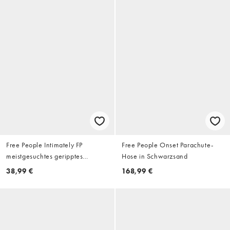
Free People Intimately FP
Free People Onset Parachute-
meistgesuchtes geripptes
Hose in Schwarzsand
Cardigan-Top mit Knopfleiste in
38,99 €
168,99 €
Grün