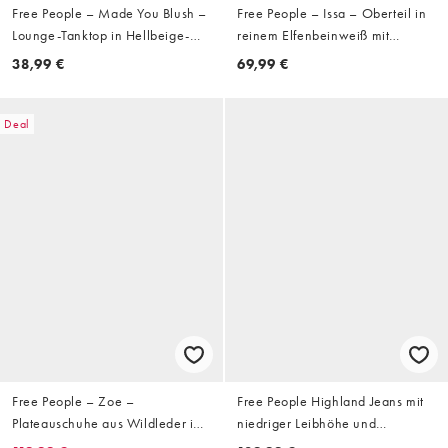
Free People – Made You Blush –
Free People – Issa – Oberteil in
Lounge-Tanktop in Hellbeige-
reinem Elfenbeinweiß mit
Creme
Knopfleiste
38,99 €
69,99 €
Deal
Free People – Zoe –
Free People Highland Jeans mit
Plateauschuhe aus Wildleder in
niedriger Leibhöhe und
Black Tide
Schleifen-Detail in Cool Violet