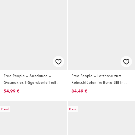
Free People – Sundance –
Free People – Latzhose zum
Gesmoktes Trägeroberteil mit
Reinschlüpfen im Boho-Stil in
rotem Vichy-Karomuster
Elfenbeinweiß
54,99 €
84,49 €
Deal
Deal