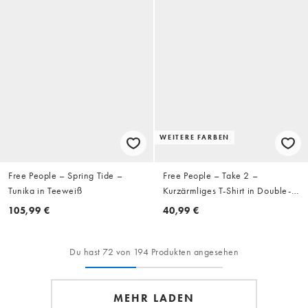
WEITERE FARBEN
Free People – Spring Tide –
Free People – Take 2 –
Tunika in Teeweiß
Kurzärmliges T-Shirt in Double-
Espresso-Brown mit V-Ausschnitt
105,99 €
40,99 €
Du hast 72 von 194 Produkten angesehen
MEHR LADEN