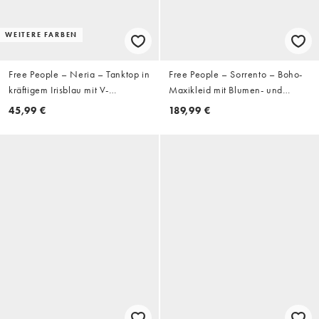
WEITERE FARBEN
Free People – Neria – Tanktop in
Free People – Sorrento – Boho-
kräftigem Irisblau mit V-
Maxikleid mit Blumen- und
Ausschnitt
Blaubeeren-Design
45,99 €
189,99 €