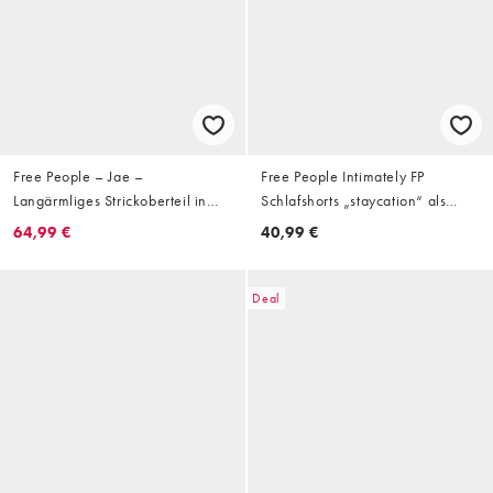
Free People – Jae –
Free People Intimately FP
Langärmliges Strickoberteil in
Schlafshorts „staycation“ als
Schwarz mit durchgehender
Kombiteil in Eldberry Tea Purple -
64,99 €
40,99 €
Knopfleiste
Lila
Deal