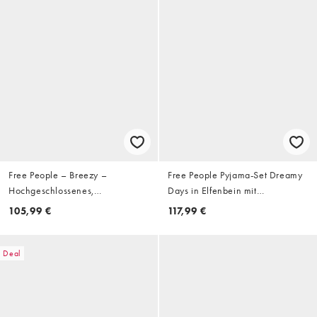
Free People – Breezy –
Free People Pyjama-Set Dreamy
Hochgeschlossenes,
Days in Elfenbein mit
langärmliges Strickoberteil in
Blumenmuster
105,99 €
117,99 €
Vintage Grape mit Rippenmuster
Deal