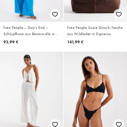
Free People – Day's End –
Free People Suzie Slouch-Tasche
Schlupfhose aus Baumwolle in
aus Wildleder in Espresso
der Farbe Hawaiian Ocean
93,99 €
141,99 €