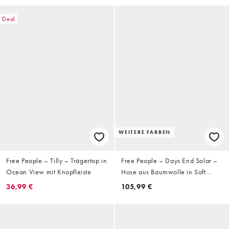
Deal
WEITERE FARBEN
Free People – Tilly – Trägertop in
Free People – Days End Solar –
Ocean View mit Knopfleiste
Hose aus Baumwolle in Soft
Navy Combo
36,99 €
105,99 €