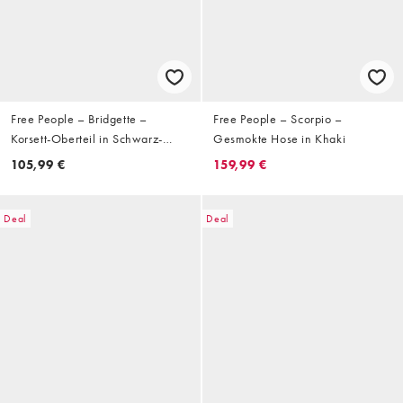
Free People – Bridgette –
Free People – Scorpio –
Korsett-Oberteil in Schwarz-
Gesmokte Hose in Khaki
Kombi
105,99 €
159,99 €
Deal
Deal