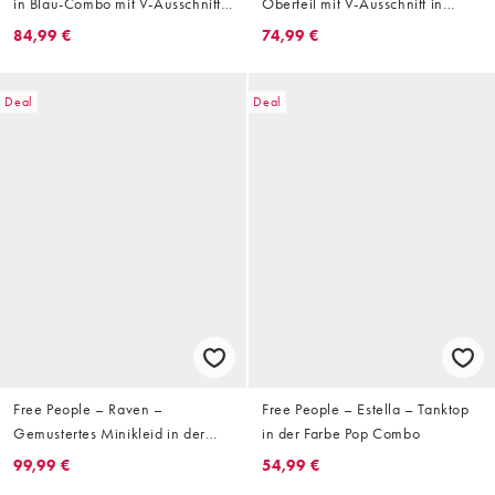
in Blau-Combo mit V-Ausschnitt
Oberteil mit V-Ausschnitt in
und Schößchen
Schwarz mit Polka Dots
84,99 €
74,99 €
Deal
Deal
Free People – Raven –
Free People – Estella – Tanktop
Gemustertes Minikleid in der
in der Farbe Pop Combo
Farbe Midnight Combo
99,99 €
54,99 €