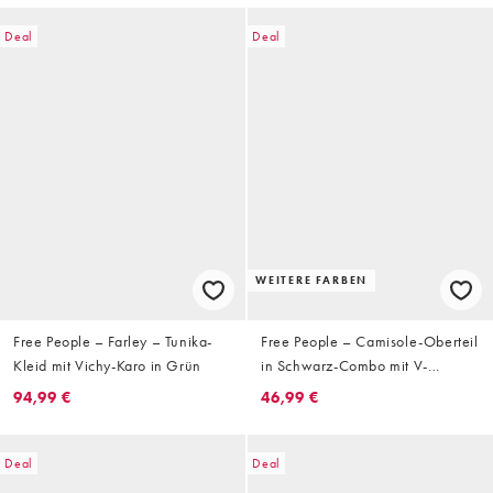
Deal
Deal
WEITERE FARBEN
Free People – Farley – Tunika-
Free People – Camisole-Oberteil
Kleid mit Vichy-Karo in Grün
in Schwarz-Combo mit V-
Ausschnitt und Schößchen
94,99 €
46,99 €
Deal
Deal