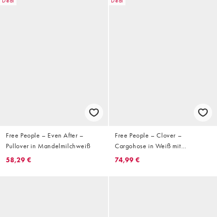
Deal
Deal
Free People – Even After –
Free People – Clover –
Pullover in Mandelmilchweiß
Cargohose in Weiß mit
niedrigem Bund
58,29 €
74,99 €