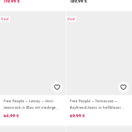
119,99 €
189,99 €
Deal
Deal
Free People – Lainey – Mini-
Free People – Tennessee –
Jeansrock in Blau mit niedrigem
Boyfriend-Jeans in hellblauer
Bund
Waschung mit niedrigem Bund
64,99 €
69,99 €