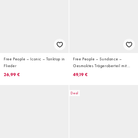
Free People – Iconic – Tanktop in
Free People – Sundance –
Flieder
Gesmoktes Trägeroberteil mit
gelbem Vichy-Karomuster
26,99 €
49,19 €
Deal