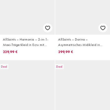
AllSaints – Harmonia – 2-in-1-
AllSaints – Dorina –
Maxi-Trägerkleid in Ecru mit
Asymmetrisches Midikleid in
Netzstoff-Overlay
Gelb mit Rüschen und
229,99 €
299,99 €
Blumenmuster
Deal
Deal