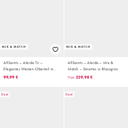
MIX & MATCH
MIX & MATCH
AllSaints – Aleida Tri –
AllSaints – Aleida – Mix &
Elegantes Westen-Oberteil in
Match – Smartes in Blassgrün
Blassgrün, Kombiteil
99,99 €
Von
239,98 €
Deal
Deal