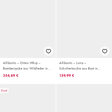
AllSaints – Orten Whip –
AllSaints – Luna –
Bomberjacke aus Wildleder in
Schultertasche aus Bast in
Hellbraun
Flechtoptik in Braun
354,89 €
159,99 €
Deal