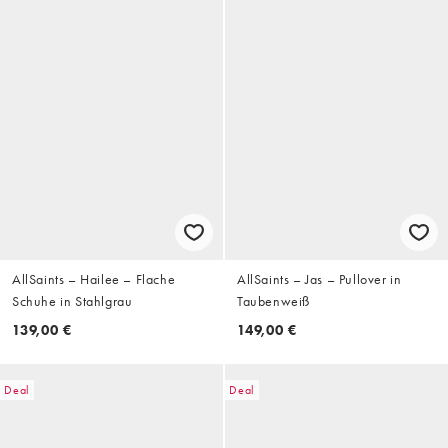
AllSaints – Hailee – Flache
AllSaints – Jas – Pullover in
Schuhe in Stahlgrau
Taubenweiß
139,00 €
149,00 €
Deal
Deal