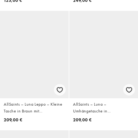
125,00 €
249,00 €
AllSaints – Luna Leppo – Kleine
AllSaints – Luna –
Tasche in Braun mit
Umhängetasche in
Leopardenmuster
Schwarz/Silber
209,00 €
209,00 €