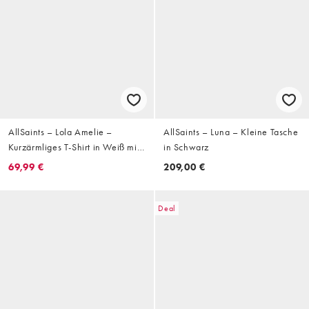
AllSaints – Lola Amelie –
AllSaints – Luna – Kleine Tasche
Kurzärmliges T-Shirt in Weiß mit
in Schwarz
Zierausschnittdetail
69,99 €
209,00 €
Deal