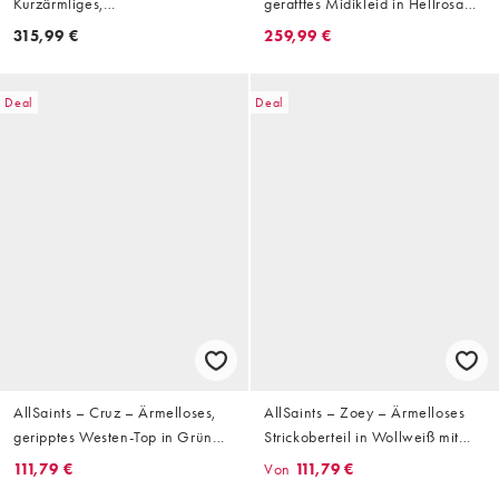
Kurzärmliges,
gerafftes Midikleid in Hellrosa
hochgeschlossenes Minikleid in
mit asymmetrischen Rüschen
315,99 €
259,99 €
Grün mit Rüschen und
Blumenmuster
Deal
Deal
AllSaints – Cruz – Ärmelloses,
AllSaints – Zoey – Ärmelloses
geripptes Westen-Top in Grün
Strickoberteil in Wollweiß mit
mit Reißverschluss
Wasserfallausschnitt
111,79 €
Von
111,79 €