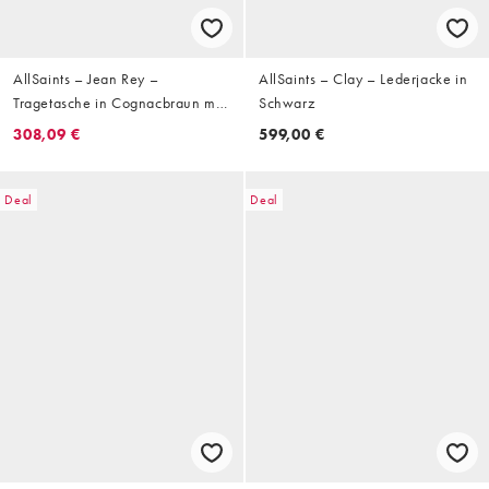
AllSaints – Jean Rey –
AllSaints – Clay – Lederjacke in
Tragetasche in Cognacbraun mit
Schwarz
Reißverschlussdetail
308,09 €
599,00 €
Deal
Deal