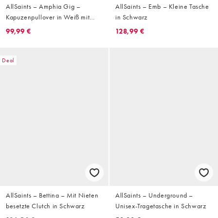
AllSaints – Amphia Gig –
AllSaints – Emb – Kleine Tasche
Kapuzenpullover in Weiß mit
in Schwarz
abnehmbaren Ärmeln und
99,99 €
128,99 €
Grafikprint auf dem Rücken
Deal
AllSaints – Bettina – Mit Nieten
AllSaints – Underground –
besetzte Clutch in Schwarz
Unisex-Tragetasche in Schwarz