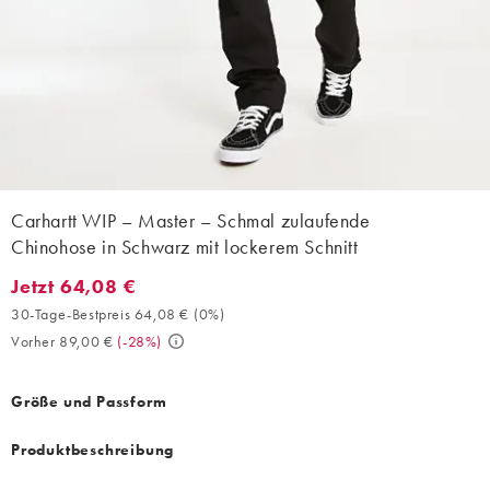
Carhartt WIP – Master – Schmal zulaufende
Chinohose in Schwarz mit lockerem Schnitt
Jetzt 64,08 €
Jetzt 64,08 €. 30-Tage-Bestpreis 64,08 € (0%). Vorher 89,00 €.
30-Tage-Bestpreis 64,08 €
(
0%
)
Vorher 89,00 €
(
-28%
)
Größe und Passform
Produktbeschreibung