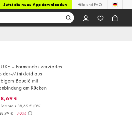
Jetzt die neue App downloaden
Hilfe und FAQ
UXE – Formendes verziertes
lder-Minikleid aus
rbigem Bouclé mit
fenbindung am Rücken
38,69 €
8,69 €. 30-Tage-Bestpreis 38,69 € (0%). Vorher 128,99 €. (-70%)
Bestpreis 38,69 €
(
0%
)
28,99 €
(
-70%
)