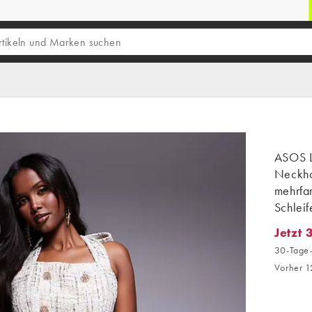
ASOS L
Neckho
mehrfa
Schlei
Jetzt 
Jetzt 3
30-Tage-
Vorher 1