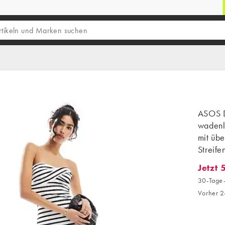
ASOS D
wadenl
mit übe
Streif
Jetzt 
Jetzt 5
30-Tage-
Vorher 2