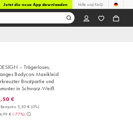
Jetzt die neue App downloaden
Hilfe und FAQ
ESIGN – Trägerloses,
anges Bodycon-Maxikleid
rkreuzter Brustpartie und
enmuster in Schwarz-Weiß
5,50 €
,50 €. 30-Tage-Bestpreis 5,50 € (0%). Vorher 24,99 €. (-77%)
Bestpreis 5,50 €
(
0%
)
4,99 €
(
-77%
)