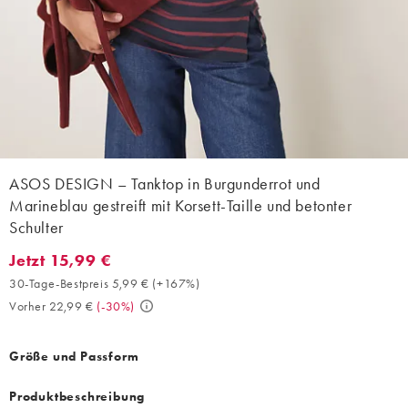
ASOS DESIGN – Tanktop in Burgunderrot und
Marineblau gestreift mit Korsett-Taille und betonter
Schulter
Jetzt 15,99 €
Jetzt 15,99 €. 30-Tage-Bestpreis 5,99 € (+167%). Vorher 22,99 €
30-Tage-Bestpreis 5,99 €
(
+167%
)
Vorher 22,99 €
(
-30%
)
Größe und Passform
Produktbeschreibung