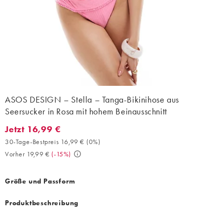
ASOS DESIGN – Stella – Tanga-Bikinihose aus
Seersucker in Rosa mit hohem Beinausschnitt
Jetzt 16,99 €
Jetzt 16,99 €. 30-Tage-Bestpreis 16,99 € (0%). Vorher 19,99 €. (
30-Tage-Bestpreis 16,99 €
(
0%
)
Vorher 19,99 €
(
-15%
)
Größe und Passform
Produktbeschreibung