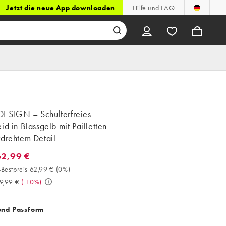
Jetzt die neue App downloaden
Hilfe und FAQ
ESIGN – Schulterfreies
id in Blassgelb mit Pailletten
rdrehtem Detail
62,99 €
2,99 €. 30-Tage-Bestpreis 62,99 € (0%). Vorher 69,99 €. (-10%)
Bestpreis 62,99 €
(
0%
)
9,99 €
(
-10%
)
und Passform