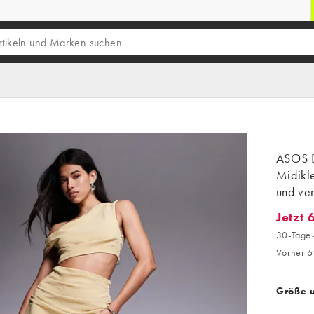
ASOS D
Midikle
und ve
Jetzt 
Jetzt 6
30-Tage-
Vorher 6
Größe 