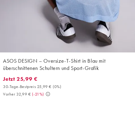
ASOS DESIGN – Oversize-T-Shirt in Blau mit
überschnittenen Schultern und Sport-Grafik
Jetzt 25,99 €
Jetzt 25,99 €. 30-Tage-Bestpreis 25,99 € (0%). Vorher 32,99 €. 
30-Tage-Bestpreis 25,99 €
(
0%
)
Vorher 32,99 €
(
-21%
)