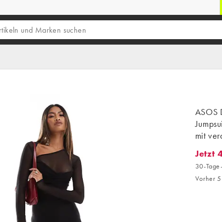
ASOS D
Jumpsui
mit ver
Jetzt 
Jetzt 4
30-Tage-
Vorher 5