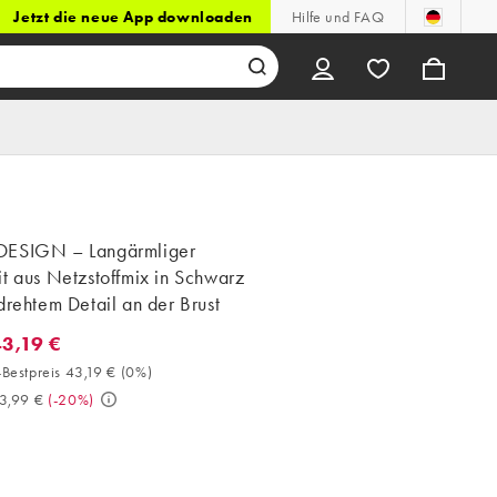
Jetzt die neue App downloaden
Hilfe und FAQ
ESIGN – Langärmliger
t aus Netzstoffmix in Schwarz
drehtem Detail an der Brust
43,19 €
3,19 €. 30-Tage-Bestpreis 43,19 € (0%). Vorher 53,99 €. (-20%)
Bestpreis 43,19 €
(
0%
)
3,99 €
(
-20%
)