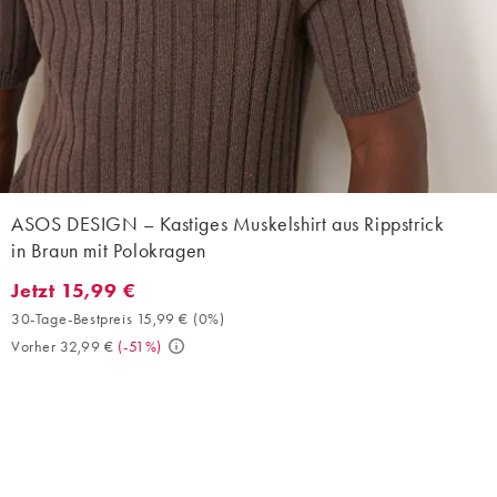
ASOS DESIGN – Kastiges Muskelshirt aus Rippstrick
in Braun mit Polokragen
Jetzt 15,99 €
Jetzt 15,99 €. 30-Tage-Bestpreis 15,99 € (0%). Vorher 32,99 €. 
30-Tage-Bestpreis 15,99 €
(
0%
)
Vorher 32,99 €
(
-51%
)