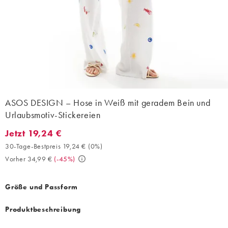
ASOS DESIGN – Hose in Weiß mit geradem Bein und
Urlaubsmotiv-Stickereien
Jetzt 19,24 €
Jetzt 19,24 €. 30-Tage-Bestpreis 19,24 € (0%). Vorher 34,99 €. 
30-Tage-Bestpreis 19,24 €
(
0%
)
Vorher 34,99 €
(
-45%
)
Größe und Passform
Produktbeschreibung