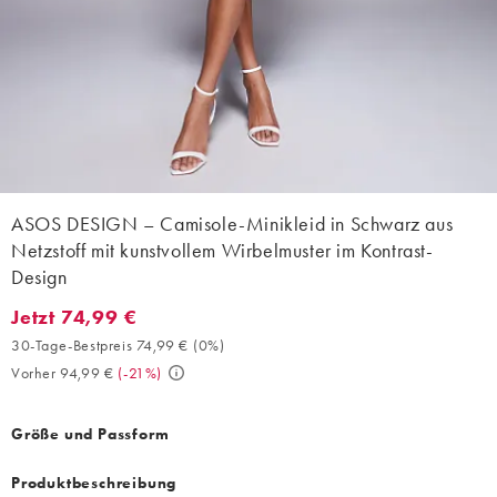
ASOS DESIGN – Camisole-Minikleid in Schwarz aus
Netzstoff mit kunstvollem Wirbelmuster im Kontrast-
Design
Jetzt 74,99 €
Jetzt 74,99 €. 30-Tage-Bestpreis 74,99 € (0%). Vorher 94,99 €. 
30-Tage-Bestpreis 74,99 €
(
0%
)
Vorher 94,99 €
(
-21%
)
Größe und Passform
Produktbeschreibung