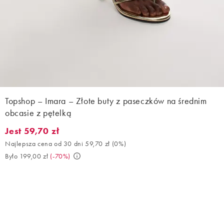
Topshop – Imara – Złote buty z paseczków na średnim
obcasie z pętelką
Jest 59,70 zł
Jest 59,70 zł. Najlepsza cena od 30 dni 59,70 zł (0%). Było 199,0
Najlepsza cena od 30 dni 59,70 zł
(
0%
)
Było 199,00 zł
(
-70%
)