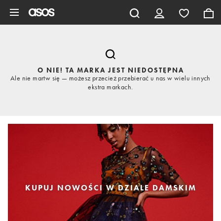
Pomiń i przejdź do głównej zawartości
O NIE! TA MARKA JEST NIEDOSTĘPNA
Ale nie martw się — możesz przecież przebierać u nas w wielu innych
ekstra markach.
KUPUJ NOWOŚCI W DZIALE DAMSKIM