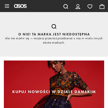
Pomiń i przejdź do głównej zawartości
O NIE! TA MARKA JEST NIEDOSTĘPNA
Ale nie martw się — możesz przecież przebierać u nas w wielu innych
ekstra markach.
KUPUJ NOWOŚCI W DZIALE DAMSKIM