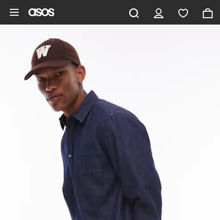
Pomiń i przejdź do głównej zawartości