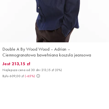
Double A By Wood Wood – Adrian –
Ciemnogranatowa bawełniana koszula jeansowa
Jest 213,15 zł
Jest 213,15 zł. Najlepsza cena od 30 dni 213,15 zł (0%). Było 609
Najlepsza cena od 30 dni 213,15 zł
(
0%
)
Było 609,00 zł
(
-65%
)