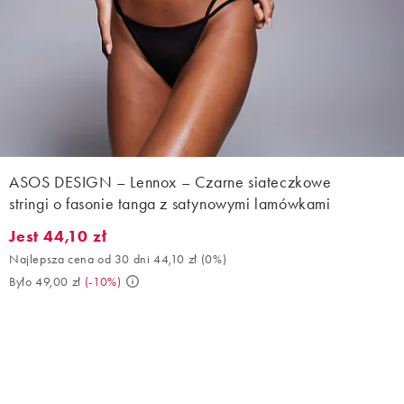
ASOS DESIGN – Lennox – Czarne siateczkowe
stringi o fasonie tanga z satynowymi lamówkami
Jest 44,10 zł
Jest 44,10 zł. Najlepsza cena od 30 dni 44,10 zł (0%). Było 49,00
Najlepsza cena od 30 dni 44,10 zł
(
0%
)
Było 49,00 zł
(
-10%
)